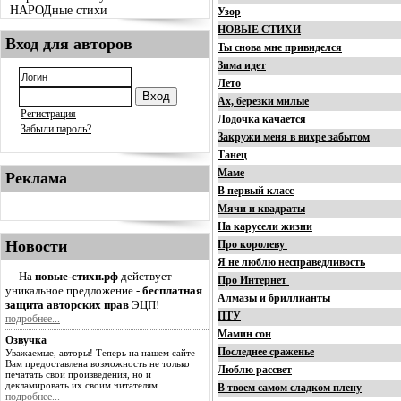
НАРОДные стихи
Узор
НОВЫЕ СТИХИ
Вход для авторов
Ты снова мне привиделся
Зима идет
Лето
Ах, березки милые
Регистрация
Лодочка качается
Забыли пароль?
Закружи меня в вихре забытом
Танец
Маме
Реклама
В первый класс
Мячи и квадраты
На карусели жизни
Новости
Про королеву
Я не люблю несправедливость
На
новые-стихи.рф
действует
Про Интернет
уникальное предложение -
бесплатная
Алмазы и бриллианты
защита авторских прав
ЭЦП!
ПТУ
подробнее...
Мамин сон
Озвучка
Последнее сраженье
Уважаемые, авторы! Теперь на нашем сайте
Вам предоставлена возможность не только
Люблю рассвет
печатать свои произведения, но и
декламировать их своим читателям.
В твоем самом сладком плену
подробнее...