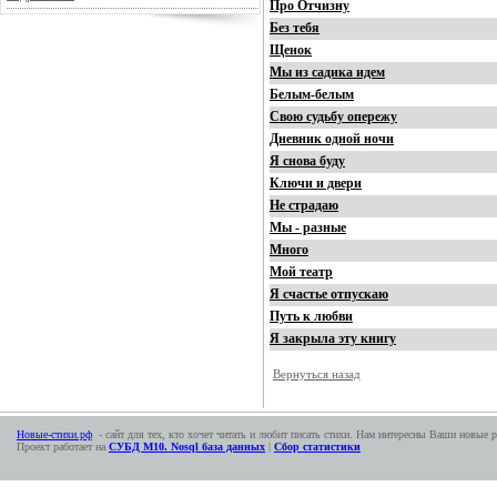
Про Отчизну
Без тебя
Щенок
Мы из садика идем
Белым-белым
Свою судьбу опережу
Дневник одной ночи
Я снова буду
Ключи и двери
Не страдаю
Мы - разные
Много
Мой театр
Я счастье отпускаю
Путь к любви
Я закрыла эту книгу
Вернуться назад
Новые-стихи.рф
- сайт для тех, кто хочет читать и любит писать стихи. Нам интересны Ваши новые р
Проект работает на
СУБД М10. Nosql база данных
|
Сбор статистики