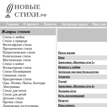
НОВЫЕ
СТИХИ
.
РФ
Главная
О проекте
Новости
Авторские права
Вход для
Жанры стихов
Стихи о любви
Стихи о природе
Философские стихи
Прозаические стихи
Патриотические стихи
Проза жизни
Религиозные стихи
Цена
Мистические стихи
Зарисовки «Времена года 5»
Стихи о войне
Немного о любви
Фольклорные стихи
Стихи-Посвящения
Зачеркни мое имя безжалостно
Смешные стихи
Хомячок
Праздничные стихи
Уходи!
Оды, Поэмы, Пьесы, Баллады
Зарисовки «Времена года 4»
Эпиграммы
Стихи для песен
Дальняя цель
Стихи для детей
Ночь воспоминаний
Детские стихи
Подруге
Прочие стихи
Пора понять
Лирическое отступление