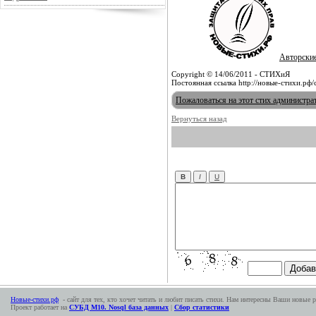
Авторски
Copyright © 14/06/2011 - СТИХиЯ
Постоянная ссылка http://новые-стихи.рф/
Пожаловаться на этот стих администра
Вернуться назад
Новые-стихи.рф
- сайт для тех, кто хочет читать и любит писать стихи. Нам интересны Ваши новые р
Проект работает на
СУБД М10. Nosql база данных
|
Сбор статистики