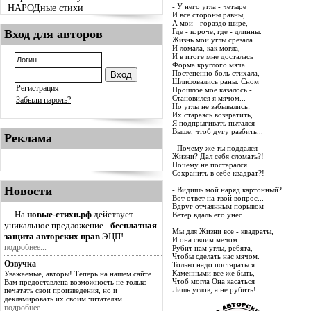
- У него угла - четыре
НАРОДные стихи
И все стороны равны,
А мои - гораздо шире,
Вход для авторов
Где - короче, где - длинны.
Жизнь мои углы срезала
И ломала, как могла,
И в итоге мне досталась
Форма круглого мяча.
Постепенно боль стихала,
Шлифовались раны. Сном
Регистрация
Прошлое мое казалось -
Становился я мячом...
Забыли пароль?
Но углы не забывались:
Их стараясь возвратить,
Я подпрыгивать пытался
Выше, чтоб дугу разбить...
Реклама
- Почему же ты поддался
Жизни? Дал себя сломать?!
Почему не постарался
Сохранить в себе квадрат?!
Новости
- Видишь мой наряд картонный?
Вот ответ на твой вопрос...
Вдруг отчаянным порывом
На
новые-стихи.рф
действует
Ветер вдаль его унес...
уникальное предложение -
бесплатная
Мы для Жизни все - квадраты,
защита авторских прав
ЭЦП!
И она своим мечом
подробнее...
Рубит нам углы, ребята,
Чтобы сделать нас мячом.
Озвучка
Только надо постараться
Каменными все же быть,
Уважаемые, авторы! Теперь на нашем сайте
Чтоб могла Она касаться
Вам предоставлена возможность не только
Лишь углов, а не рубить!
печатать свои произведения, но и
декламировать их своим читателям.
подробнее...