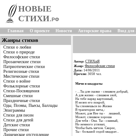
НОВЫЕ
СТИХИ
.
РФ
Главная
О проекте
Новости
Авторские права
Вход для
Жанры стихов
Стихи о любви
Стихи о природе
Философские стихи
СТИХиЯ
Прозаические стихи
Автор:
Философские стихи
Жанр:
Патриотические стихи
Дата:
14/06/2011
Религиозные стихи
Прочли:
3058 чел.
Мистические стихи
Стихи о войне
Мячи и квадраты
Фольклорные стихи
Стихи-Посвящения
- ...Ты для сказки - слишком добрый,
А для жизни - слишком злой,
Смешные стихи
На тебе наряд картонный,
Праздничные стихи
И нелеп его покрой;
Оды, Поэмы, Пьесы, Баллады
Ты слоняешься по Жизни
В траектории мяча,-
Эпиграммы
Может, для Нее ты - лишний,
Стихи для песен
Может, слишком хороша
Стихи для детей
Для тебя - Она. Ты - славный,
Но немного угловат,
Детские стихи
Чтобы быть мячом. Скорее,
Прочие стихи
Ты - большой седой квадрат...
Лирическое отступление