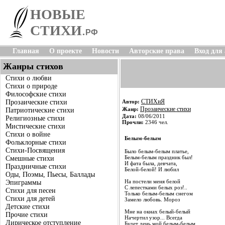
НОВЫЕ
СТИХИ
.
РФ
Главная
О проекте
Новости
Авторские права
Вход для
Жанры стихов
Стихи о любви
Стихи о природе
Философские стихи
СТИХиЯ
Прозаические стихи
Автор:
Прозаические стихи
Жанр:
Патриотические стихи
Дата:
08/06/2011
Религиозные стихи
Прочли:
2346 чел.
Мистические стихи
Стихи о войне
Белым-белым
Фольклорные стихи
Стихи-Посвящения
Было белым-белым платье,
Белым-белым праздник был!
Смешные стихи
И фата была, девчата,
Праздничные стихи
Белой-белой! И любил
Оды, Поэмы, Пьесы, Баллады
На постели меня белой
Эпиграммы
С лепестками белых роз!..
Стихи для песен
Только белым-белым снегом
Стихи для детей
Замело любовь. Мороз
Детские стихи
Мне на окнах белый-белый
Прочие стихи
Начертил узор... Всегда
Лирическое отступление
Будет день мой белым-белым