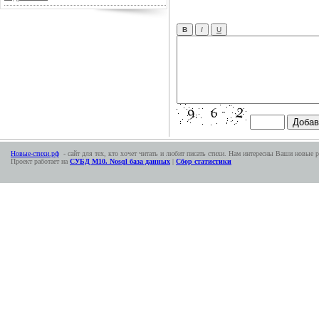
Новые-стихи.рф
- сайт для тех, кто хочет читать и любит писать стихи. Нам интересны Ваши новые р
Проект работает на
СУБД М10. Nosql база данных
|
Сбор статистики