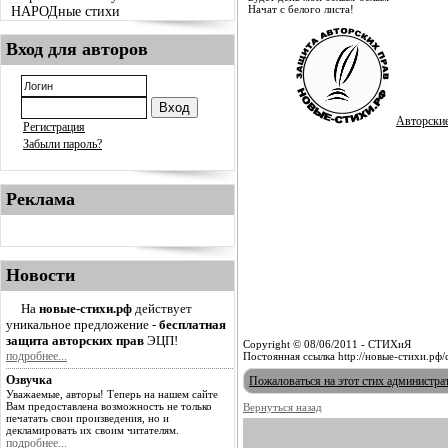
Начат с белого листа!
НАРОДные стихи
Вход для авторов
Авторски
Регистрация
Забыли пароль?
Реклама
Новости
На
новые-стихи.рф
действует
уникальное предложение -
бесплатная
защита авторских прав
ЭЦП!
Copyright © 08/06/2011 - СТИХиЯ
подробнее...
Постоянная ссылка http://новые-стихи.рф/
Озвучка
Пожаловаться на этот стих администра
Уважаемые, авторы! Теперь на нашем сайте
Вам предоставлена возможность не только
Вернуться назад
печатать свои произведения, но и
декламировать их своим читателям.
подробнее...