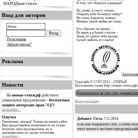
О том, что сбудется однажды?
НАРОДные стихи
Ну, разве, я смогу теперь
Вход для авторов
Открыть тебе большую тайну?
Не стану я врагом, поверь:
Мешать твоей любви не стану.
Его обратно не приму –
Не верю я в былое счастье –
Лишь об одном тебя прошу:
Регистрация
Сумей любить его иначе!
Забыли пароль?
Реклама
Авторски
Copyright © 17/07/2011 - СТИХиЯ
Новости
Постоянная ссылка http://новые-стихи.рф/
Пожаловаться на этот стих администра
На
новые-стихи.рф
действует
уникальное предложение -
бесплатная
Вернуться назад
защита авторских прав
ЭЦП!
подробнее...
Озвучка
Добавил: Гость
7:11:2014
Уважаемые, авторы! Теперь на нашем сайте
если мне понравился стих, и очень под
Вам предоставлена возможность не только
текст немного местами переделан)скайп
печатать свои произведения, но и
декламировать их своим читателям.
подробнее...