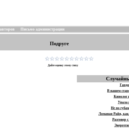
 авторов
Письмо администрации
Подруге
Дайте оценку этому стиху
Случайны
Гандо
В нашем стар
Кинолог 
Упала 
Не по губа
Ломаная Райя, как
Разговор с
Энергети