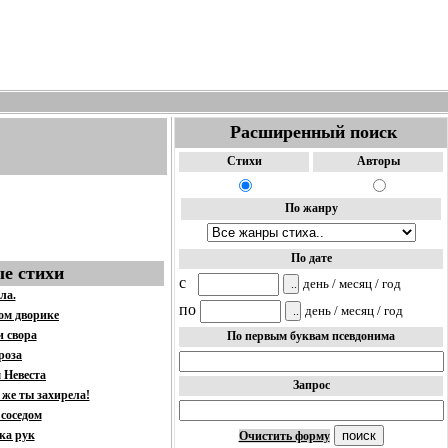
Расширенный поиск
Стихи
Авторы
По жанру
По дате
е стихи
c
день / месяц / год
ла.
по
день / месяц / год
ом дворике
и свора
По первым буквам псевдонима
роза
м Невеста
Запрос
 же ты захирела!
 соседом
ка рук
Очистить форму