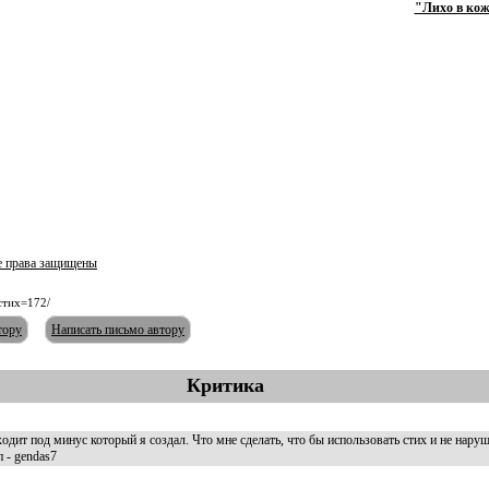
"Лихо в кож
е права защищены
стих=172/
тору
Написать письмо автору
Критика
ходит под минус который я создал. Что мне сделать, что бы использовать стих и не наруш
 - gendas7