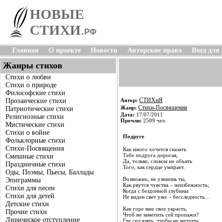
НОВЫЕ
СТИХИ
.
РФ
Главная
О проекте
Новости
Авторские права
Вход для
Жанры стихов
Стихи о любви
Стихи о природе
Философские стихи
СТИХиЯ
Прозаические стихи
Автор:
Стихи-Посвящения
Жанр:
Патриотические стихи
Дата:
17/07/2011
Религиозные стихи
Прочли:
2509 чел.
Мистические стихи
Стихи о войне
Подруге
Фольклорные стихи
Стихи-Посвящения
Как много хочется сказать
Тебе подруга дорогая,
Смешные стихи
Да, только, словом не объять
Праздничные стихи
Того, как сердце умирает.
Оды, Поэмы, Пьесы, Баллады
Возможно, не узнаешь ты,
Эпиграммы
Как рвутся чувства – неизбежность;
Стихи для песен
Когда с бездонной глубины
Стихи для детей
Не виден свет уже – бесследность…
Детские стихи
Как горе мне свое украсть,
Прочие стихи
Чтоб не заметить сей пропажи?
Лирическое отступление
Где сил взять, чтобы не мечтать