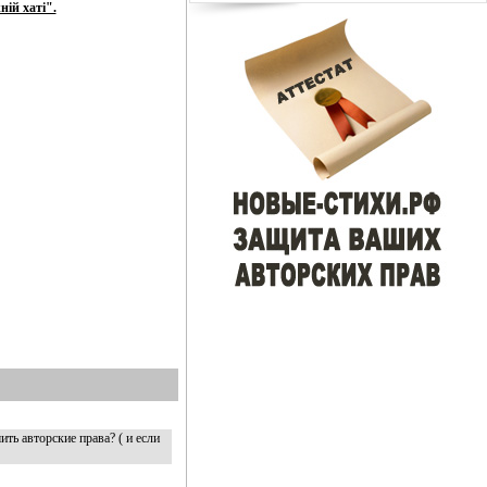
ній хаті".
ить авторские права? ( и если