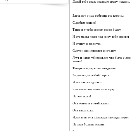
Давай тебе сразу главную арену покажу.
Здесь вот у нас собраны все клоуны.
С любым лицом!
Такое и у тебя совсем скоро будет.
И эта маска прям под кожу тебе врастет
И станет за родную.
Смотри они смеются и играют,
Лгут и нагло убивают,все что было у люд
земной.
Теперь все дарят наслаждение
За деньги,за любой порок.
И все так же думают,
Что маска это лишь аксессуар.
Но это ложь!
Она живет и в этой жизни,
Она ваша кожа.
И,как и вы она однажды навсегда умрет
Не зная больше жизни.