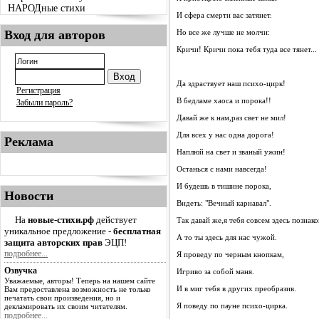
НАРОДные стихи
И сфера смерти вас затянет.
Вход для авторов
Но все же лучше не молчи:
Кричи! Кричи пока тебя туда все тянет...
Да здраствует наш психо-цирк!
Регистрация
В бедламе хаоса и порока!!
Забыли пароль?
Давай же к нам,раз свет не мил!
Для всех у нас одна дорога!
Реклама
Наплюй на свет и званый ужин!
Останься с нами навсегда!
И будешь в тишине порока,
Новости
Видеть: "Вечный карнавал".
На
новые-стихи.рф
действует
Так давай же,я тебя совсем здесь познак
уникальное предложение -
бесплатная
А то ты здесь для нас чужой.
защита авторских прав
ЭЦП!
подробнее...
Я проведу по черным кнопкам,
Озвучка
Игриво за собой маня.
Уважаемые, авторы! Теперь на нашем сайте
И в миг тебя в других преобразив.
Вам предоставлена возможность не только
печатать свои произведения, но и
Я поведу по пауне психо-цирка.
декламировать их своим читателям.
подробнее...