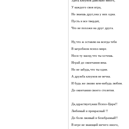
Здесь клоунов давольно много,
У каждого своя игра,
Но знаешь друг,она у них одна.
Пусть и все твердят,
Что не похожи на друг друга.
Ну,что ж оставлю на всегда тебя
В загробном психо-мире.
Носи ту маску,что ты хочешь.
Играй до окончания века.
Но не забудь,что ты один.
А дружба клоунов не вечна.
И будь же лживо кем-нибудь любим.
До окончания своего столетия.
Да,здраствует,наш Психо-Цирк!!
Любимый и прекрасный !!
До боли лживый и безобразный!!
В игре не знающий ничего иного,