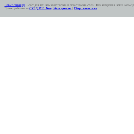
Новые-стихи.рф
- сайт для тех, кто хочет читать и любит писать стихи. Нам интересны Ваши новые р
Проект работает на
СУБД М10. Nosql база данных
|
Сбор статистики