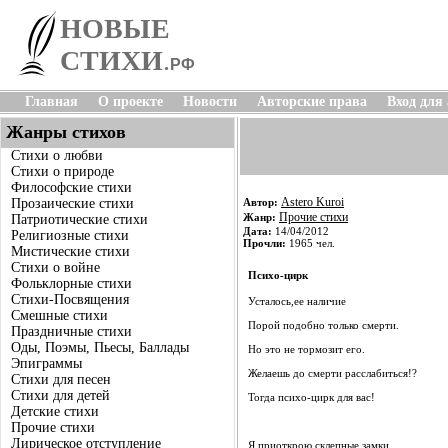
НОВЫЕ
СТИХИ
.
РФ
Главная
О проекте
Новости
Авторские права
Вход для
Жанры стихов
Стихи о любви
Стихи о природе
Философские стихи
Astero Kuroi
Прозаические стихи
Автор:
Прочие стихи
Жанр:
Патриотические стихи
Дата:
14/04/2012
Религиозные стихи
Прочли:
1965 чел.
Мистические стихи
Стихи о войне
Психо-цирк
Фольклорные стихи
Стихи-Посвящения
Усталось,ее наличие
Смешные стихи
Порой подобно только смерти.
Праздничные стихи
Оды, Поэмы, Пьесы, Баллады
Но это не тормозит его.
Эпиграммы
Желаешь до смерти расслабиться!?
Стихи для песен
Стихи для детей
Тогда психо-цирк для вас!
Детские стихи
Прочие стихи
Лирическое отступление
Я приоткрою склепные замки