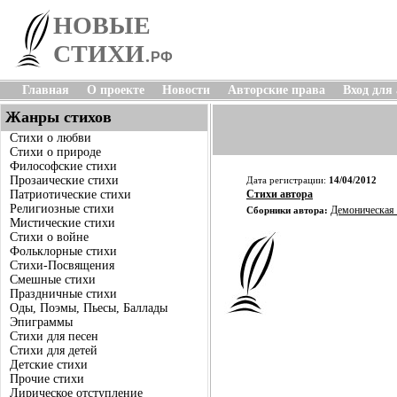
НОВЫЕ
СТИХИ
.
РФ
Главная
О проекте
Новости
Авторские права
Вход для
Жанры стихов
Стихи о любви
Стихи о природе
Философские стихи
Прозаические стихи
Дата регистрации:
14/04/2012
Патриотические стихи
Стихи автора
Религиозные стихи
Демоническая
Сборники автора:
Мистические стихи
Стихи о войне
Фольклорные стихи
Стихи-Посвящения
Смешные стихи
Праздничные стихи
Оды, Поэмы, Пьесы, Баллады
Эпиграммы
Стихи для песен
Стихи для детей
Детские стихи
Прочие стихи
Лирическое отступление