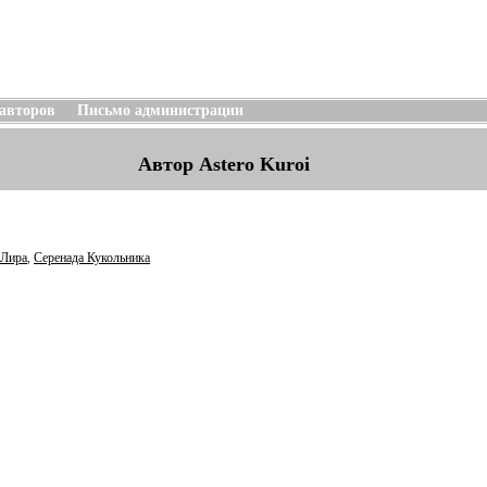
 авторов
Письмо администрации
Автор Astero Kuroi
 Лира
Серенада Кукольника
,