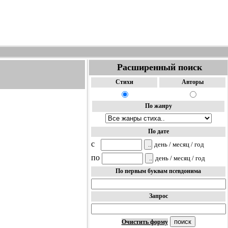
Расширенный поиск
Стихи
Авторы
По жанру
По дате
c
день / месяц / год
по
день / месяц / год
По первым буквам псевдонима
Запрос
Очистить форму