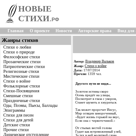
НОВЫЕ
СТИХИ
.
РФ
Главная
О проекте
Новости
Авторские права
Вход для
Жанры стихов
Стихи о любви
Стихи о природе
Философские стихи
Владимир Вальков
Прозаические стихи
Автор:
Стихи о войне
Жанр:
Патриотические стихи
Дата:
17/07/2014
Религиозные стихи
Прочли:
1359 чел.
Мистические стихи
Стихи о войне
Другого пути не видя...
Фольклорные стихи
Стихи-Посвящения
Золотом истины скоро
Осень придёт на улицы,
Смешные стихи
Посмотрит в глаза с укором,
Праздничные стихи
Станет шуметь и хмуриться.
Оды, Поэмы, Пьесы, Баллады
Так может пророчит Иисус,
Эпиграммы
Мир оглядев замороченный,
Стихи для песен
«Будет жизнь горькой на вкус,
Стихи для детей
Если она с червоточиной.»
Детские стихи
От стылых вестей голова
Прочие стихи
Гудит как встревоженный улей,
Лирическое отступление
За тех в ней молитвой слова,