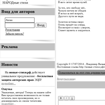
В кого летит время пулей.
НАРОДные стихи
За тех, кто свободу нёс,
Вход для авторов
Чужую ничем не обидев
И встал за неё всерьёз,
Другого пути не видя.
Золотом истины скоро
Осень придёт на улицы,
Посмотрит в глаза с укором,
Регистрация
Станет шуметь и хмуриться.
Забыли пароль?
Реклама
Новости
Copyright © 17/07/2014 - Владимир Вальк
Постоянная ссылка http://новые-стихи.рф
На
новые-стихи.рф
действует
Пожаловаться на этот стих администра
уникальное предложение -
бесплатная
Вернуться назад
защита авторских прав
ЭЦП!
подробнее...
Озвучка
Уважаемые, авторы! Теперь на нашем сайте
Вам предоставлена возможность не только
печатать свои произведения, но и
декламировать их своим читателям.
подробнее...