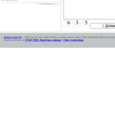
Новые-стихи.рф
- сайт для тех, кто хочет читать и любит писать стихи. Нам интересны Ваши новые р
Проект работает на
СУБД М10. Nosql база данных
|
Сбор статистики