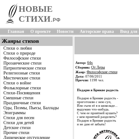
НОВЫЕ
СТИХИ
.
РФ
Главная
О проекте
Новости
Авторские права
Вход для
Жанры стихов
Стихи о любви
Стихи о природе
Философские стихи
64x
Прозаические стихи
Автор:
От Леры
Сборник:
Патриотические стихи
Философские стихи
Жанр:
Религиозные стихи
Дата:
07/06/2011
Мистические стихи
Прочли:
1198 чел.
Стихи о войне
Фольклорные стихи
Подарю я Брюкве радость
Стихи-Посвящения
Смешные стихи
Подарю я Брюкве радость -
приготовлю с нею суп,
Праздничные стихи
Или съем её я в шоколаде...
Оды, Поэмы, Пьесы, Баллады
выдумаю что-нибудь.
Эпиграммы
С чем ее приятней кушать?
с кем приятней разделить?
Стихи для песен
Подарю я Брюкве радость
Стихи для детей
и не дам её забыть!
Детские стихи
Прочие стихи
Лирическое отступление