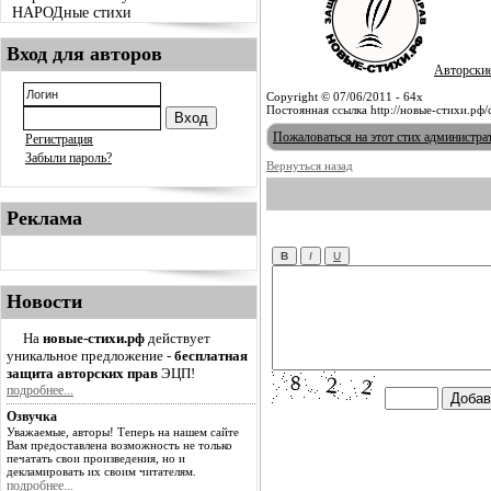
НАРОДные стихи
Вход для авторов
Авторски
Copyright © 07/06/2011 - 64x
Постоянная ссылка http://новые-стихи.рф/
Пожаловаться на этот стих администра
Регистрация
Забыли пароль?
Вернуться назад
Реклама
Новости
На
новые-стихи.рф
действует
уникальное предложение -
бесплатная
защита авторских прав
ЭЦП!
подробнее...
Озвучка
Уважаемые, авторы! Теперь на нашем сайте
Вам предоставлена возможность не только
печатать свои произведения, но и
декламировать их своим читателям.
подробнее...