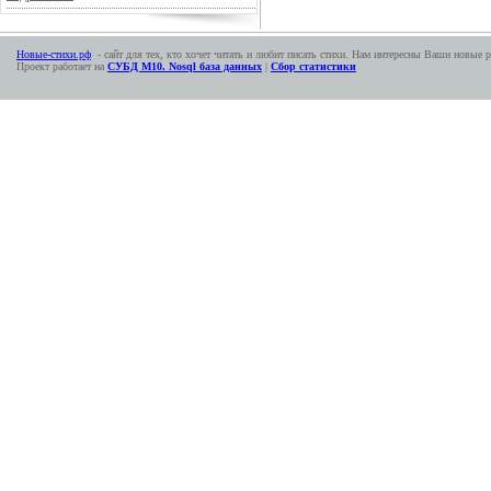
Новые-стихи.рф
- сайт для тех, кто хочет читать и любит писать стихи. Нам интересны Ваши новые р
Проект работает на
СУБД М10. Nosql база данных
|
Сбор статистики