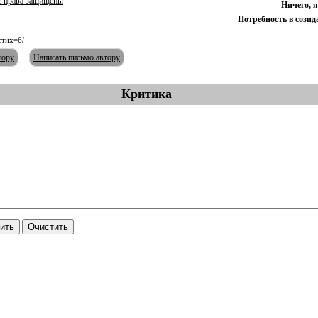
е права защищены
Ничего, 
Потребность в созида
стих=6/
тору
Написать письмо автору
Критика