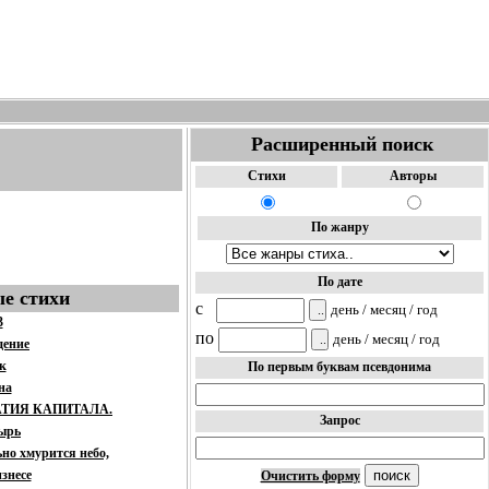
Расширенный поиск
Стихи
Авторы
По жанру
По дате
е стихи
c
день / месяц / год
3
по
день / месяц / год
дение
к
По первым буквам псевдонима
на
АТИЯ КАПИТАЛА.
Запрос
ырь
ьно хмурится небо,
изнесе
Очистить форму