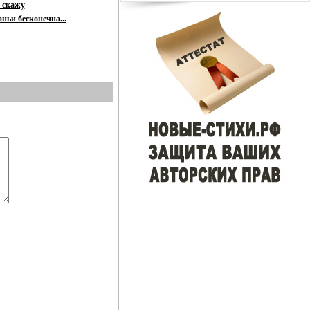
я скажу
ньи бесконечна...