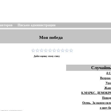
 авторов
Письмо администрации
Моя победа
Дайте оценку этому стиху
Случайны
4:1
Возрож
Уро
Жан
К.МАРКС. ДЕМОКР
Повод
Осень. За окном сил
о шоу б