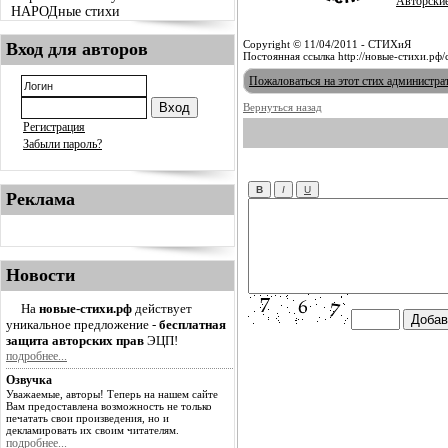
Авторски
НАРОДные стихи
Copyright © 11/04/2011 - СТИХиЯ
Вход для авторов
Постоянная ссылка http://новые-стихи.рф/
Пожаловаться на этот стих администра
Вернуться назад
Регистрация
Забыли пароль?
Реклама
Новости
На
новые-стихи.рф
действует
уникальное предложение -
бесплатная
защита авторских прав
ЭЦП!
подробнее...
Озвучка
Уважаемые, авторы! Теперь на нашем сайте
Вам предоставлена возможность не только
печатать свои произведения, но и
декламировать их своим читателям.
подробнее...