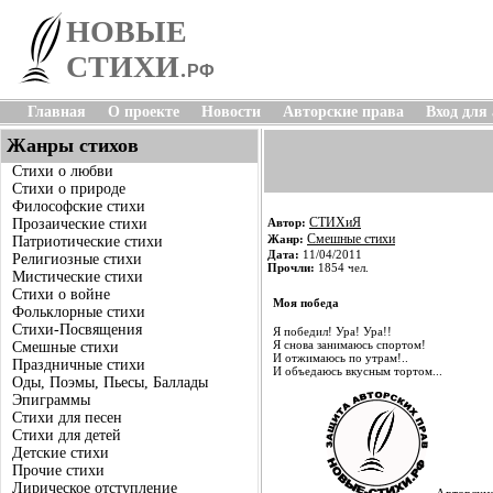
НОВЫЕ
СТИХИ
.
РФ
Главная
О проекте
Новости
Авторские права
Вход для
Жанры стихов
Стихи о любви
Стихи о природе
Философские стихи
СТИХиЯ
Прозаические стихи
Автор:
Смешные стихи
Жанр:
Патриотические стихи
Дата:
11/04/2011
Религиозные стихи
Прочли:
1854 чел.
Мистические стихи
Стихи о войне
Моя победа
Фольклорные стихи
Стихи-Посвящения
Я победил! Ура! Ура!!
Я снова занимаюсь спортом!
Смешные стихи
И отжимаюсь по утрам!..
Праздничные стихи
И объедаюсь вкусным тортом...
Оды, Поэмы, Пьесы, Баллады
Эпиграммы
Стихи для песен
Стихи для детей
Детские стихи
Прочие стихи
Лирическое отступление