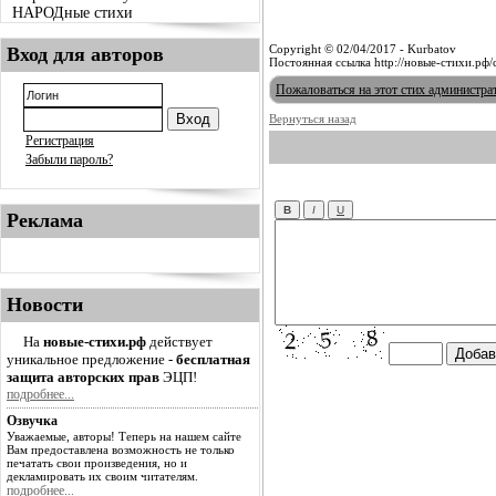
НАРОДные стихи
Copyright © 02/04/2017 - Kurbatov
Вход для авторов
Постоянная ссылка http://новые-стихи.рф
Пожаловаться на этот стих администра
Вернуться назад
Регистрация
Забыли пароль?
Реклама
Новости
На
новые-стихи.рф
действует
уникальное предложение -
бесплатная
защита авторских прав
ЭЦП!
подробнее...
Озвучка
Уважаемые, авторы! Теперь на нашем сайте
Вам предоставлена возможность не только
печатать свои произведения, но и
декламировать их своим читателям.
подробнее...