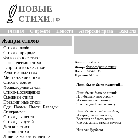
НОВЫЕ
СТИХИ
.
РФ
Главная
О проекте
Новости
Авторские права
Вход для
Жанры стихов
Стихи о любви
Стихи о природе
Философские стихи
Kurbatov
Прозаические стихи
Автор:
Философские стихи
Жанр:
Патриотические стихи
Дата:
02/04/2017
Религиозные стихи
Прочли:
518 чел.
Мистические стихи
Стихи о войне
Лишь бы не было волнений...
Фольклорные стихи
Стихи-Посвящения
Лишь бы не было волнений,
Погубивших всю страну,
Смешные стихи
И тяжёлых потрясений,
Праздничные стихи
Что втянули б нас в войну.
Оды, Поэмы, Пьесы, Баллады
Лишь бы было всё спокойно,
Эпиграммы
И народ бы мирно жил,
Стихи для песен
Воспевая доблесть воина,
Стихи для детей
Что всю жизнь стране служил.
Детские стихи
Николай Курбатов
Прочие стихи
Лирическое отступление