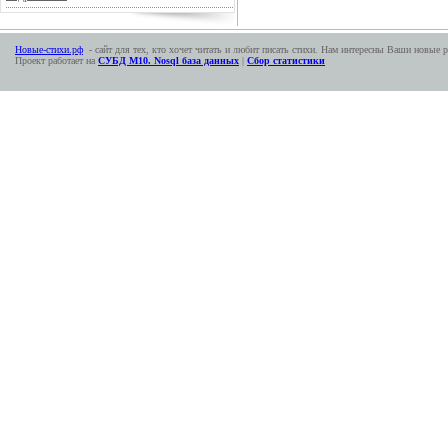
Новые-стихи.рф
- сайт для тех, кто хочет читать и любит писать стихи. Нам интересны Ваши новые р
Проект работает на
СУБД М10. Nosql база данных
|
Сбор статистики