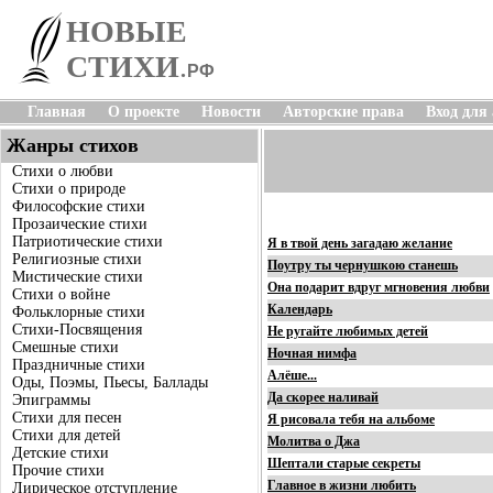
НОВЫЕ
СТИХИ
.
РФ
Главная
О проекте
Новости
Авторские права
Вход для
Жанры стихов
Стихи о любви
Стихи о природе
Философские стихи
Прозаические стихи
Патриотические стихи
Я в твой день загадаю желание
Религиозные стихи
Поутру ты чернушкою станешь
Мистические стихи
Она подарит вдруг мгновения любви
Стихи о войне
Календарь
Фольклорные стихи
Стихи-Посвящения
Не ругайте любимых детей
Смешные стихи
Ночная нимфа
Праздничные стихи
Алёше...
Оды, Поэмы, Пьесы, Баллады
Да скорее наливай
Эпиграммы
Стихи для песен
Я рисовала тебя на альбоме
Стихи для детей
Молитва о Джа
Детские стихи
Шептали старые секреты
Прочие стихи
Главное в жизни любить
Лирическое отступление