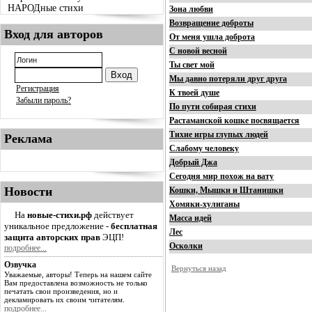
НАРОДные стихи
Зона любви
Возвращение доброты
Вход для авторов
От меня ушла доброта
С новой весной
Ты свет мой
Мы давно потеряли друг друга
Регистрация
К твоей душе
Забыли пароль?
По пути собирая стихи
Растаманской кошке посвящается
Тихие игры глупых людей
Реклама
Слабому человеку
Добрый Джа
Сегодня мир похож на вату
Новости
Кошки, Мышки и Штанишки
Хомяки-хулиганы
На
новые-стихи.рф
действует
Масса идей
уникальное предложение -
бесплатная
Лес
защита авторских прав
ЭЦП!
Осколки
подробнее...
Озвучка
Вернуться назад
Уважаемые, авторы! Теперь на нашем сайте
Вам предоставлена возможность не только
печатать свои произведения, но и
декламировать их своим читателям.
подробнее...