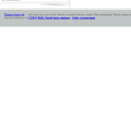
Новые-стихи.рф
- сайт для тех, кто хочет читать и любит писать стихи. Нам интересны Ваши новые р
Проект работает на
СУБД М10. Nosql база данных
|
Сбор статистики