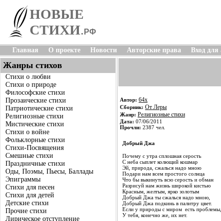
НОВЫЕ
СТИХИ
.
РФ
Главная
О проекте
Новости
Авторские права
Вход для
Жанры стихов
Стихи о любви
Стихи о природе
Философские стихи
64x
Прозаические стихи
Автор:
От Леры
Сборник:
Патриотические стихи
Религиозные стихи
Жанр:
Религиозные стихи
Дата:
07/06/2011
Мистические стихи
Прочли:
2387 чел.
Стихи о войне
Фольклорные стихи
Добрый Джа
Стихи-Посвящения
Смешные стихи
Почему с утра сплошная серость
С неба сыплет колющий кошмар
Праздничные стихи
Эй, природа, сжалься надо мною
Оды, Поэмы, Пьесы, Баллады
Подари нам всем простого солнца
Эпиграммы
Что бы выкинуть всю серость и обман
Разрисуй нам жизнь широкой кистью
Стихи для песен
Красным, желтым, ярко золотым
Стихи для детей
Добрый Джа ты сжалься надо мною,
Детские стихи
Добрый Джа подкинь в палитру цвет.
Если у природы с миром есть проблемы
Прочие стихи
У тебя, конечно же, их нет.
Лирическое отступление