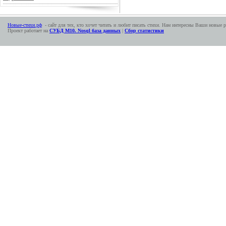
Новые-стихи.рф
- сайт для тех, кто хочет читать и любит писать стихи. Нам интересны Ваши новые р
Проект работает на
СУБД М10. Nosql база данных
|
Сбор статистики