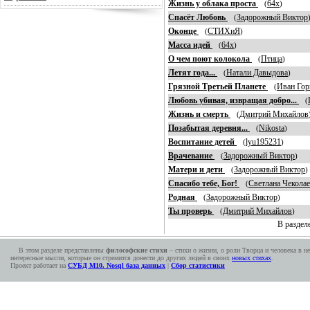
Жизнь у облака проста
64x
(
)
Спасёт Любовь
Задорожный Виктор
(
Оконце
СТИХиЯ
(
)
Масса идей
64x
(
)
О чем поют колокола
Птица
(
)
Летят года...
Натали Давыдова
(
)
Грязной Третьей Планете
Иван Го
(
Любовь убивая, извращая добро...
(
Жизнь и смерть
Дмитрий Михайлов
(
Позабытая деревня...
Nikosta
(
)
Воспитание детей
lyu195231
(
)
Врачевание
Задорожный Виктор
(
)
Матери и дети
Задорожный Виктор
(
Спасибо тебе, Бог!
Светлана Чеколае
(
Родная
Задорожный Виктор
(
)
Ты проверь
Дмитрий Михайлов
(
)
В раздел
В этом разделе представлены
философские стихи
– стихи о жизни, о роли Творца и человека в н
интересные мысли, которые он стремится донести до других людей в своих
новых стихах
.
Проект работает на
СУБД М10. Nosql база данных
|
Сбор статистики