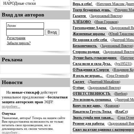
НАРОДные стихи
Верь в себя!
Наточиев Максим Дмит
(
Театр бездарных душь.
Рендино Ма
(
Вход для авторов
Галатея
Задорожный Виктор
(
)
ХЛЁБОВО
Иван Горшков
(
)
Грехопадение Адама
Задорожный В
(
Жизненные шрамы
Юрий Тарасенк
(
Регистрация
Не хорони в себе себя
Дмитрий Мих
(
Забыли пароль?
Бесконечность
Задорожный Виктор
(
Сторона родная
Задорожный Викто
(
Лучше быть сумасшедшим
Наточие
(
Реклама
Сила воли и сила Духа.
lyu195231
(
)
О Рождении и Смерти
Владимир Ко
(
Я роль не играю...
Гора Огневой
(
)
Новости
Скелет
Дмитрий Михайлов
(
)
О тёще
Задорожный Виктор
(
)
На
новые-стихи.рф
действует
ОТВЕТСТВЕННОСТЬ
Витбор
(
)
уникальное предложение -
бесплатная
Это исповедь грешника
Дмитрий М
(
защита авторских прав
ЭЦП!
Кому-то все дано,
Кравцов
(
)
подробнее...
Накатила Грусть-Тоска
ВлаСт
(
)
Озвучка
Знать судьба моя такая...
Гора Огне
(
Уважаемые, авторы! Теперь на нашем сайте
Вам предоставлена возможность не только
Резюме для работы
Задорожный Ви
(
печатать свои произведения, но и
декламировать их своим читателям.
Сижу на кухне одиноко с натюрморто
подробнее...