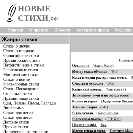
НОВЫЕ
СТИХИ
.
РФ
Главная
О проекте
Новости
Авторские права
Вход для
Жанры стихов
Стихи о любви
Стихи о природе
Философские стихи
Прозаические стихи
В раздел
Патриотические стихи
Осознание
Astero Kuroi
(
)
Религиозные стихи
Между седых облаков
64x
(
)
Мистические стихи
Когда в жизни растерялись мечты
(
Стихи о войне
Счастье в лукошке
64x
(
)
Фольклорные стихи
Стихи-Посвящения
Каменный цветок.
Снегерева 1
(
)
Смешные стихи
За окошком тучи и на сердце осень.
Праздничные стихи
Колесо истории
Задорожный Виктор
(
Оды, Поэмы, Пьесы, Баллады
Темные шторы
64x
(
)
Эпиграммы
Стихи для песен
Я так устала
Kaori Uchiha
(
)
Стихи для детей
Я в вечном поиске
СТИХиЯ
(
)
Детские стихи
Ночная нимфа
64x
(
)
Прочие стихи
Магия тепла и света
Наточиев Мак
(
Лирическое отступление