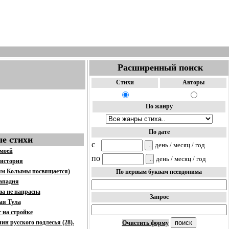
Расширенный поиск
Стихи
Авторы
По жанру
По дате
е стихи
c
день / месяц / год
 моей
по
день / месяц / год
 история
лям Колымы посвящается)
По первым буквам псевдонима
ападня
ва не напрасна
Запрос
ая Тула
г на стройке
н русского подлесья (28).
Очистить форму