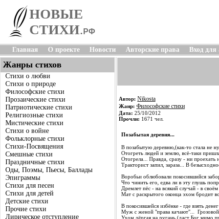
НОВЫЕ
СТИХИ
.
РФ
Главная
О проекте
Новости
Авторские права
Вход для
Жанры стихов
Стихи о любви
Стихи о природе
Философские стихи
Nikosta
Прозаические стихи
Автор:
Философские стихи
Жанр:
Патриотические стихи
Дата:
25/10/2012
Религиозные стихи
Прочли:
1671 чел.
Мистические стихи
Стихи о войне
Позабытая деревня...
Фольклорные стихи
Стихи-Посвящения
В позабытую деревню,(как-то стала не ну
Отогреть людей и землю, всё-таки пришла
Смешные стихи
Отогрела... Правда, сразу - ни проехать 
Праздничные стихи
Тракторист запил, зараза... В безысходно
Оды, Поэмы, Пьесы, Баллады
Воробьи облюбовали покосившийся забо
Эпиграммы
Что чинить его, едва ли в эту глушь попр
Стихи для песен
Дремлет пёс - на всякий случай - в своём
Стихи для детей
Мат с раскрытого оконца эхом бродит во
Детские стихи
В покосившейся избёнке - где взять денег
Прочие стихи
Муж с женой "права качают"... Грозовой 
Лирическое отступление
Ухом дёргая на ругань,(даст Бог мимо про