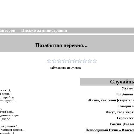
 авторов
Письмо администрации
Позабытая деревня...
Дайте оценку этому стиху
Случайны
Уже не
жна...),
 весна.
Голубиная
ни пройти,
Жизнь, как сезон (старате
сти пути...
Эмоций з
р,
ётся вор...
Иисус, твоя жерт
 доме-конуре,
Героическ
 дворе...
Россия. Диало
 на ремонт?..,
чернеет фронт...
Непобедимый Ёжик – Властели
несёт...),