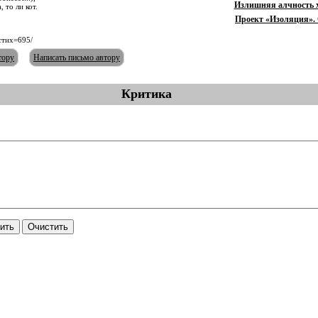
Излишняя алчность 
 то ли кот.
Проект «Изоляция». 
стих=695/
тору
Написать письмо автору
Критика