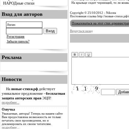
На крыльце сидит чернющий, то ли кошка,
НАРОДные стихи
Copyright © 25/10/2012 - Nikosta
Вход для авторов
Постоянная ссылка http://новые-стихи.рф/
Пожаловаться на этот стих администра
Вернуться назад
Регистрация
Забыли пароль?
Реклама
Новости
На
новые-стихи.рф
действует
уникальное предложение -
бесплатная
защита авторских прав
ЭЦП!
подробнее...
Озвучка
Уважаемые, авторы! Теперь на нашем сайте
Вам предоставлена возможность не только
печатать свои произведения, но и
декламировать их своим читателям.
подробнее...