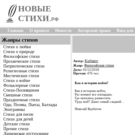
НОВЫЕ
СТИХИ
.
РФ
Главная
О проекте
Новости
Авторские права
Вход для
Жанры стихов
Стихи о любви
Стихи о природе
Философские стихи
Kurbatov
Прозаические стихи
Автор:
Философские стихи
Жанр:
Патриотические стихи
Дата:
03/12/2018
Религиозные стихи
Прочли:
476 чел.
Мистические стихи
Стихи о войне
Как в историю войти?
Фольклорные стихи
Стихи-Посвящения
Как в историю войти,
Раз ломают все площадки,
Смешные стихи
Где пытались разместить
Праздничные стихи
Труд мой? Даже самый сладкий…
Оды, Поэмы, Пьесы, Баллады
Николай Курбатов
Эпиграммы
Стихи для песен
Стихи для детей
Детские стихи
Прочие стихи
Лирическое отступление