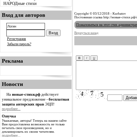
НАРОДные стихи
Copyright © 03/12/2018 - Kurbatov
Вход для авторов
Постоянная ссылка http://новые-стихи.рф
Пожаловаться на этот стих администра
Вернуться назад
Регистрация
Забыли пароль?
Реклама
Новости
На
новые-стихи.рф
действует
уникальное предложение -
бесплатная
защита авторских прав
ЭЦП!
подробнее...
Озвучка
Уважаемые, авторы! Теперь на нашем сайте
Вам предоставлена возможность не только
печатать свои произведения, но и
декламировать их своим читателям.
подробнее...