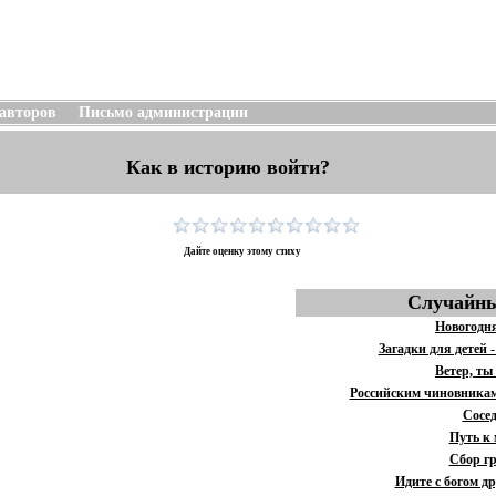
 авторов
Письмо администрации
Как в историю войти?
Дайте оценку этому стиху
Случайны
Новогодн
Загадки для детей -
Ветер, ты
Российским чиновника
Сосе
Путь к
Сбор г
Идите с богом д