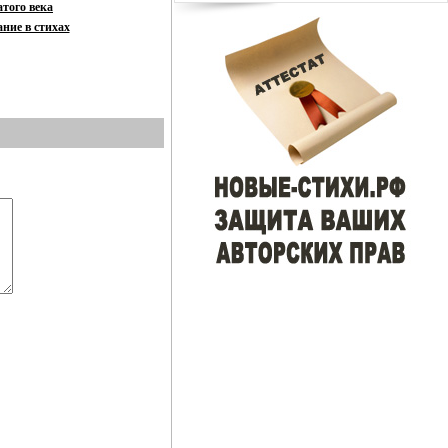
атого века
ние в стихах