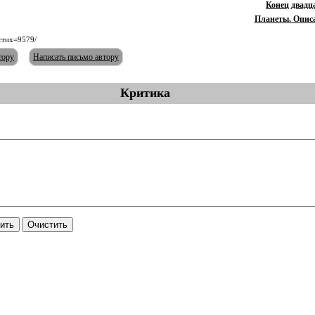
Конец двадц
Планеты. Описа
/стих=9579/
тору
Написать письмо автору
Критика