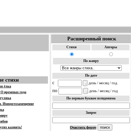
Расширенный поиск
Стихи
Авторы
По жанру
По дате
е стихи
c
день / месяц / год
яя ёлка
по
день / месяц / год
 О временах года
 гуляка
По первым буквам псевдонима
м. Импортозамещение
дка
Запрос
 миру
рибов
ругих казнить!
Очистить форму