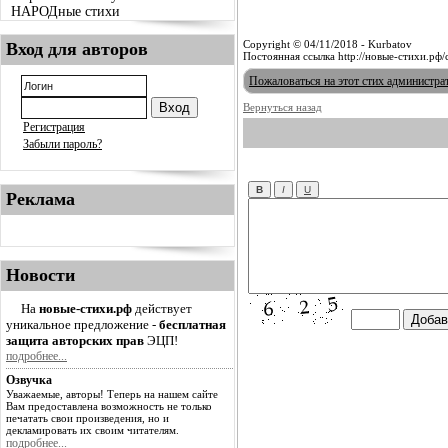
НАРОДные стихи
Copyright © 04/11/2018 - Kurbatov
Вход для авторов
Постоянная ссылка http://новые-стихи.рф
Пожаловаться на этот стих администра
Вернуться назад
Регистрация
Забыли пароль?
Реклама
Новости
На
новые-стихи.рф
действует
уникальное предложение -
бесплатная
защита авторских прав
ЭЦП!
подробнее...
Озвучка
Уважаемые, авторы! Теперь на нашем сайте
Вам предоставлена возможность не только
печатать свои произведения, но и
декламировать их своим читателям.
подробнее...