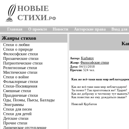
НОВЫЕ
СТИХИ
.
РФ
Главная
О проекте
Новости
Авторские права
Вход для
Жанры стихов
Как
Стихи о любви
Стихи о природе
Философские стихи
Kurbatov
Прозаические стихи
Автор:
Философские стихи
Жанр:
Патриотические стихи
Дата:
04/11/2018
Религиозные стихи
Прочли:
524 чел.
Мистические стихи
Стихи о войне
Как же всё-таки наш мир неблагодарен.
Фольклорные стихи
Стихи-Посвящения
Как же всё-таки наш мир неблагодарен!
Ты помог? Так приготовься же! Ударят!
Смешные стихи
Как же доброму и честному тут выжить?
Праздничные стихи
Как повестки же ему дождаться свыше?
Оды, Поэмы, Пьесы, Баллады
Николай Курбатов
Эпиграммы
Стихи для песен
Стихи для детей
Детские стихи
Прочие стихи
Лирическое отступление