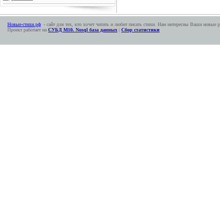
Новые-стихи.рф
- сайт для тех, кто хочет читать и любит писать стихи. Нам интересны Ваши новые р
Проект работает на
СУБД М10. Nosql база данных
|
Сбор статистики