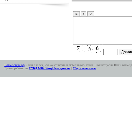
Новые-стихи.рф
- сайт для тех, кто хочет читать и любит писать стихи. Нам интересны Ваши новые р
Проект работает на
СУБД М10. Nosql база данных
|
Сбор статистики