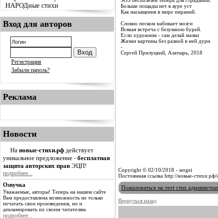
SOS бесполезен теперь для страданий.
НАРОДные стихи
Больше пощады нет в ауре уст
Как насыщения в мире пираний.
Вход для авторов
Словно песком набивает мозги
Всякая встреча с безумною бурей.
Если художник - сам делай мазки
Жизни картины без разной в ней дури.
-
Сергей Прилуцкий, Алатырь, 2018
Регистрация
Забыли пароль?
Реклама
Новости
На
новые-стихи.рф
действует
уникальное предложение -
бесплатная
защита авторских прав
ЭЦП!
Copyright © 02/10/2018 - sergei
подробнее...
Постоянная ссылка http://новые-стихи.рф
Озвучка
Пожаловаться на этот стих администра
Уважаемые, авторы! Теперь на нашем сайте
Вам предоставлена возможность не только
Вернуться назад
печатать свои произведения, но и
декламировать их своим читателям.
подробнее...