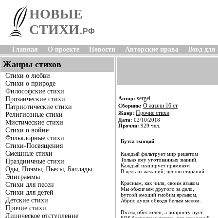
НОВЫЕ
СТИХИ
.
РФ
Главная
О проекте
Новости
Авторские права
Вход для
Жанры стихов
Стихи о любви
Стихи о природе
Философские стихи
sergei
Прозаические стихи
Автор:
О жизни 16 ст
Сборник:
Патриотические стихи
Прочие стихи
Жанр:
Религиозные стихи
Дата:
02/10/2018
Мистические стихи
Прочли:
929 чел.
Стихи о войне
Фольклорные стихи
Бутса эмоций
Стихи-Посвящения
Смешные стихи
Каждый фильтрует мир решетом
Только ему уготованных знаний.
Праздничные стихи
Каждый планирует прямиком
Оды, Поэмы, Пьесы, Баллады
В цель из желаний, ценою стараний.
Эпиграммы
Красным, как чили, своим языком
Стихи для песен
Мы обжигаем другого за дело,
Стихи для детей
Бутсой эмоций гнобим ярлыком,
Детские стихи
Абрис души обводя белым мелом.
Прочие стихи
Взгляд обесточен, а попросту пуст.
Лирическое отступление