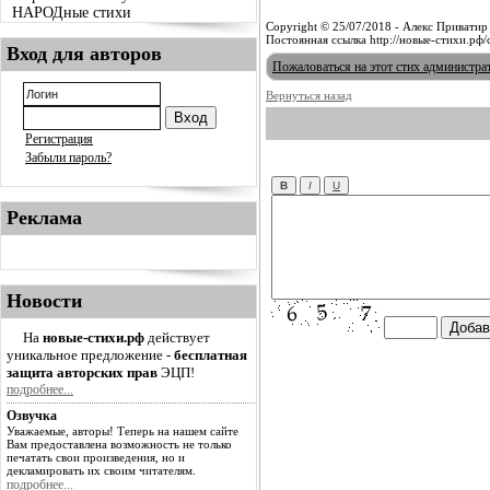
НАРОДные стихи
Copyright © 25/07/2018 - Алекс Приватир
Постоянная ссылка http://новые-стихи.рф
Вход для авторов
Пожаловаться на этот стих администра
Вернуться назад
Регистрация
Забыли пароль?
Реклама
Новости
На
новые-стихи.рф
действует
уникальное предложение -
бесплатная
защита авторских прав
ЭЦП!
подробнее...
Озвучка
Уважаемые, авторы! Теперь на нашем сайте
Вам предоставлена возможность не только
печатать свои произведения, но и
декламировать их своим читателям.
подробнее...