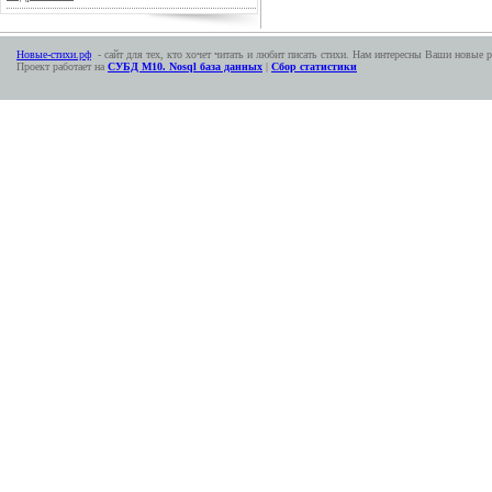
Новые-стихи.рф
- сайт для тех, кто хочет читать и любит писать стихи. Нам интересны Ваши новые р
Проект работает на
СУБД М10. Nosql база данных
|
Сбор статистики