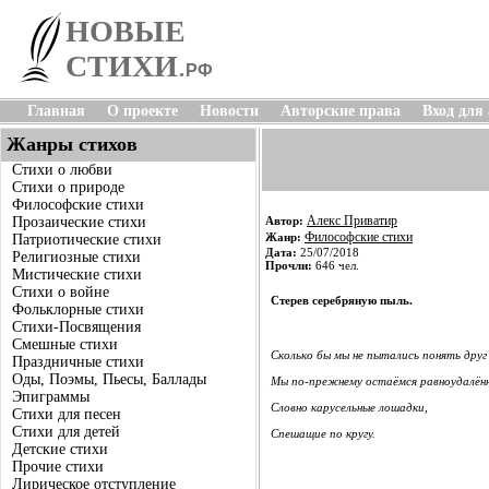
НОВЫЕ
СТИХИ
.
РФ
Главная
О проекте
Новости
Авторские права
Вход для
Жанры стихов
Стихи о любви
Стихи о природе
Философские стихи
Алекс Приватир
Прозаические стихи
Автор:
Философские стихи
Жанр:
Патриотические стихи
Дата:
25/07/2018
Религиозные стихи
Прочли:
646 чел.
Мистические стихи
Стихи о войне
Стерев серебряную пыль.
Фольклорные стихи
Стихи-Посвящения
Смешные стихи
Сколько бы мы не пытались понять друг
Праздничные стихи
Оды, Поэмы, Пьесы, Баллады
Мы по-прежнему остаёмся равноудалён
Эпиграммы
Словно карусельные лошадки,
Стихи для песен
Стихи для детей
Спешащие по кругу.
Детские стихи
Прочие стихи
Лирическое отступление