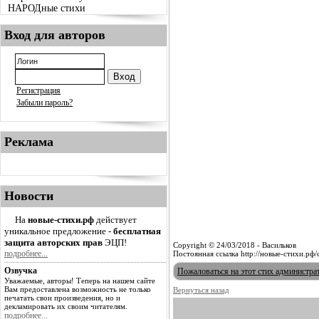
НАРОДные стихи
Вход для авторов
Регистрация
Забыли пароль?
Реклама
Новости
На
новые-стихи.рф
действует
уникальное предложение -
бесплатная
защита авторских прав
ЭЦП!
Copyright © 24/03/2018 - Васильков
подробнее...
Постоянная ссылка http://новые-стихи.рф
Озвучка
Пожаловаться на этот стих администра
Уважаемые, авторы! Теперь на нашем сайте
Вам предоставлена возможность не только
Вернуться назад
печатать свои произведения, но и
декламировать их своим читателям.
подробнее...