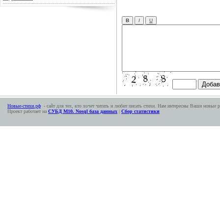
Новые-стихи.рф
- сайт для тех, кто хочет читать и любит писать стихи. Нам интересны Ваши новые р
Проект работает на
СУБД М10. Nosql база данных
|
Сбор статистики