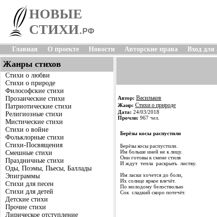
НОВЫЕ
СТИХИ
.
РФ
Главная
О проекте
Новости
Авторские права
Вход для
Жанры стихов
Стихи о любви
Стихи о природе
Философские стихи
Васильков
Прозаические стихи
Автор:
Стихи о природе
Жанр:
Патриотические стихи
Дата:
24/03/2018
Религиозные стихи
Прочли:
967 чел.
Мистические стихи
Стихи о войне
Берёзы косы распустили
Фольклорные стихи
Стихи-Посвящения
Берёзы косы распустили.
Им больше иней не к лицу.
Смешные стихи
Они готовы к смене стиля
Праздничные стихи
И ждут тепла раскрыть листву.
Оды, Поэмы, Пьесы, Баллады
Им ласки хочется до боли,
Эпиграммы
Их солнце яркое влечёт.
Стихи для песен
По молодому белостволью
Стихи для детей
Сок сладкий скоро потечёт.
Детские стихи
Прочие стихи
Лирическое отступление