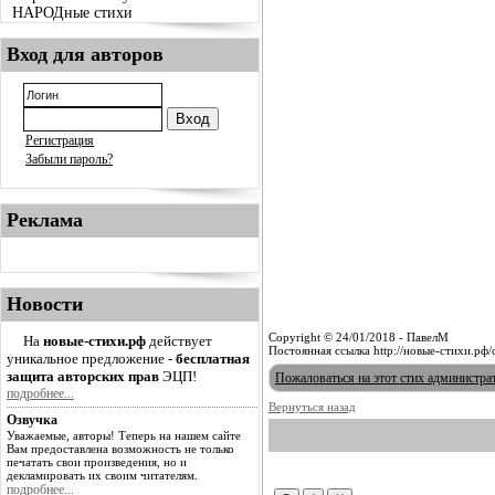
НАРОДные стихи
Вход для авторов
Регистрация
Забыли пароль?
Реклама
Новости
Copyright © 24/01/2018 - ПавелМ
На
новые-стихи.рф
действует
Постоянная ссылка http://новые-стихи.рф
уникальное предложение -
бесплатная
защита авторских прав
ЭЦП!
Пожаловаться на этот стих администра
подробнее...
Вернуться назад
Озвучка
Уважаемые, авторы! Теперь на нашем сайте
Вам предоставлена возможность не только
печатать свои произведения, но и
декламировать их своим читателям.
подробнее...