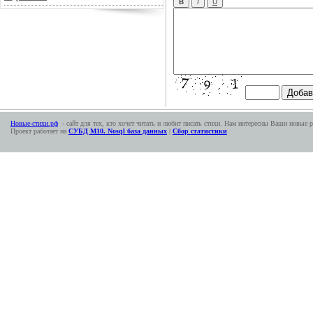
Новые-стихи.рф
- сайт для тех, кто хочет читать и любит писать стихи. Нам интересны Ваши новые р
Проект работает на
СУБД М10. Nosql база данных
|
Сбор статистики