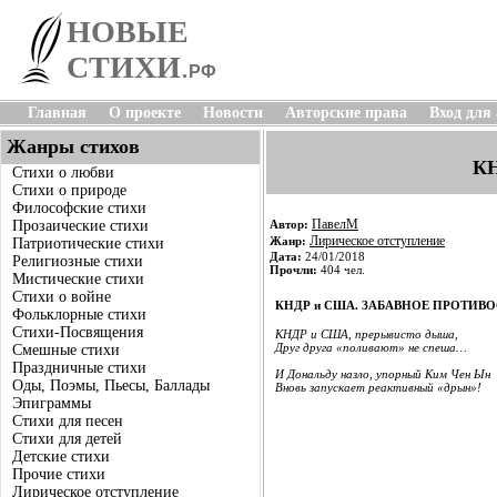
НОВЫЕ
СТИХИ
.
РФ
Главная
О проекте
Новости
Авторские права
Вход для
Жанры стихов
К
Стихи о любви
Стихи о природе
Философские стихи
ПавелМ
Прозаические стихи
Автор:
Лирическое отступление
Жанр:
Патриотические стихи
Дата:
24/01/2018
Религиозные стихи
Прочли:
404 чел.
Мистические стихи
Стихи о войне
КНДР и США. ЗАБАВНОЕ ПРОТИВ
Фольклорные стихи
Стихи-Посвящения
КНДР и США, прерывисто дыша,
Друг друга «поливают» не спеша…
Смешные стихи
Праздничные стихи
И Дональду назло, упорный Ким Чен Ын
Оды, Поэмы, Пьесы, Баллады
Вновь запускает реактивный «дрын»!
Эпиграммы
Стихи для песен
Стихи для детей
Детские стихи
Прочие стихи
Лирическое отступление