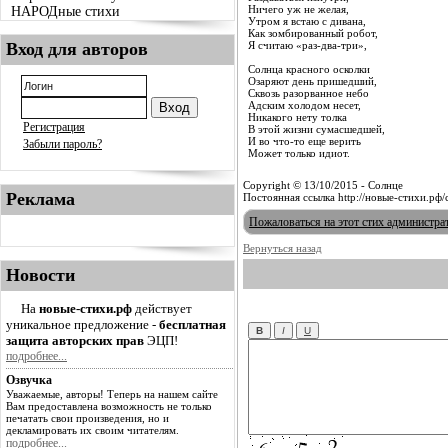
Ничего уж не желая,
НАРОДные стихи
Утром я встаю с дивана,
Как зомбированный робот,
Вход для авторов
Я считаю «раз-два-три»,
Солнца красного осколки
Озаряют день пришедший,
Сквозь разорванное небо
Адским холодом несет,
Никакого нету толка
Регистрация
В этой жизни сумасшедшей,
И во что-то еще верить
Забыли пароль?
Может только идиот.
Copyright © 13/10/2015 - Солнце
Реклама
Постоянная ссылка http://новые-стихи.рф
Пожаловаться на этот стих администра
Вернуться назад
Новости
На
новые-стихи.рф
действует
уникальное предложение -
бесплатная
защита авторских прав
ЭЦП!
подробнее...
Озвучка
Уважаемые, авторы! Теперь на нашем сайте
Вам предоставлена возможность не только
печатать свои произведения, но и
декламировать их своим читателям.
подробнее...