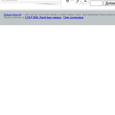
Новые-стихи.рф
- сайт для тех, кто хочет читать и любит писать стихи. Нам интересны Ваши новые р
Проект работает на
СУБД М10. Nosql база данных
|
Сбор статистики