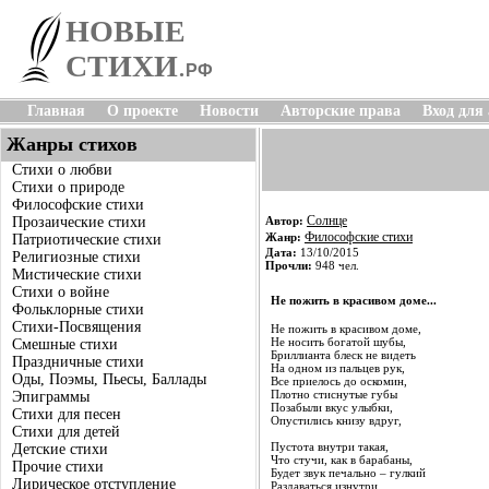
НОВЫЕ
СТИХИ
.
РФ
Главная
О проекте
Новости
Авторские права
Вход для
Жанры стихов
Стихи о любви
Стихи о природе
Философские стихи
Солнце
Прозаические стихи
Автор:
Философские стихи
Жанр:
Патриотические стихи
Дата:
13/10/2015
Религиозные стихи
Прочли:
948 чел.
Мистические стихи
Стихи о войне
Не пожить в красивом доме...
Фольклорные стихи
Стихи-Посвящения
Не пожить в красивом доме,
Не носить богатой шубы,
Смешные стихи
Бриллианта блеск не видеть
Праздничные стихи
На одном из пальцев рук,
Оды, Поэмы, Пьесы, Баллады
Все приелось до оскомин,
Плотно стиснутые губы
Эпиграммы
Позабыли вкус улыбки,
Стихи для песен
Опустились книзу вдруг,
Стихи для детей
Пустота внутри такая,
Детские стихи
Что стучи, как в барабаны,
Прочие стихи
Будет звук печально – гулкий
Лирическое отступление
Раздаваться изнутри,