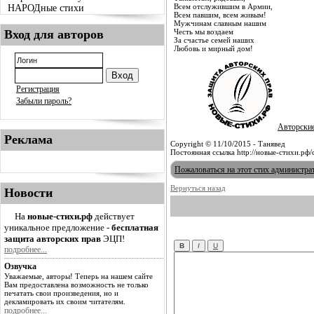
Всем отслужившим в Армии,
НАРОДные стихи
Всем павшим, всем живым!
Мужчинам славным нашим
Вход для авторов
Честь мы воздаем
За счастье семей наших
Любовь и мирный дом!
Регистрация
Забыли пароль?
Авторски
Реклама
Copyright © 11/10/2015 - Танявед
Постоянная ссылка http://новые-стихи.рф
Пожаловаться на этот стих администра
Вернуться назад
Новости
На
новые-стихи.рф
действует
уникальное предложение -
бесплатная
защита авторских прав
ЭЦП!
подробнее...
Озвучка
Уважаемые, авторы! Теперь на нашем сайте
Вам предоставлена возможность не только
печатать свои произведения, но и
декламировать их своим читателям.
подробнее...