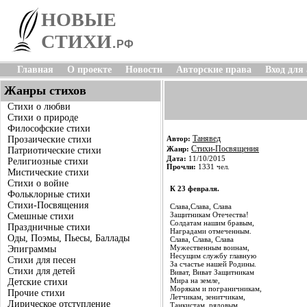
НОВЫЕ
СТИХИ
.
РФ
Главная
О проекте
Новости
Авторские права
Вход для
Жанры стихов
Стихи о любви
Стихи о природе
Философские стихи
Танявед
Прозаические стихи
Автор:
Стихи-Посвящения
Жанр:
Патриотические стихи
Дата:
11/10/2015
Религиозные стихи
Прочли:
1331 чел.
Мистические стихи
Стихи о войне
К 23 февраля.
Фольклорные стихи
Стихи-Посвящения
Слава,Слава, Слава
Защитникам Отечества!
Смешные стихи
Солдатам нашим бравым,
Праздничные стихи
Наградами отмеченным.
Оды, Поэмы, Пьесы, Баллады
Слава, Слава, Слава
Мужественным воинам,
Эпиграммы
Несущим службу главную
Стихи для песен
За счастье нашей Родины.
Стихи для детей
Виват, Виват Защитникам
Мира на земле,
Детские стихи
Морякам и пограничникам,
Прочие стихи
Летчикам, зенитчикам,
Лирическое отступление
Танкистам, рядовым,