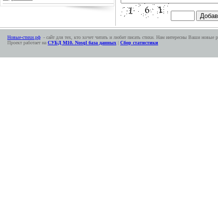
Новые-стихи.рф
- сайт для тех, кто хочет читать и любит писать стихи. Нам интересны Ваши новые р
Проект работает на
СУБД М10. Nosql база данных
|
Сбор статистики