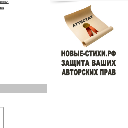
ление.
чек