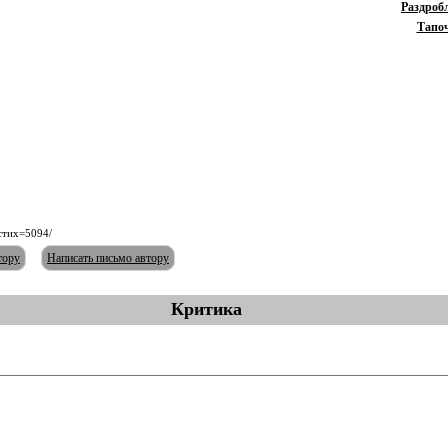
Раздроб
Тапо
/стих=5094/
тору
Написать письмо автору
Критика