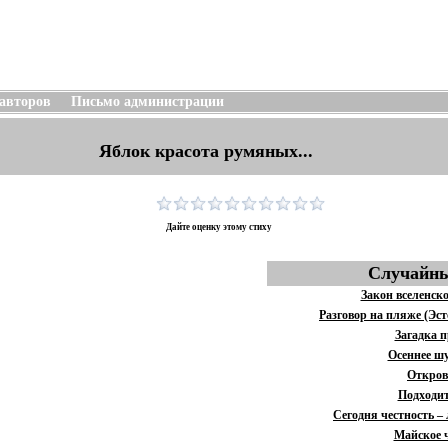
 авторов
Письмо администрации
Яблок красота румяных...
Дайте оценку этому стиху
Случайны
Закон вселенск
Разговор на пляже (Эс
Загадка 
Осеннее ш
Откров
Подходит
Сегодня честность – 
Майское 