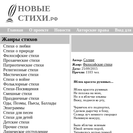
НОВЫЕ
СТИХИ
.
РФ
Главная
О проекте
Новости
Авторские права
Вход для
Жанры стихов
Стихи о любви
Стихи о природе
Философские стихи
Солнце
Прозаические стихи
Автор:
Философские стихи
Жанр:
Патриотические стихи
Дата:
25/09/2015
Религиозные стихи
Прочли:
1103 чел.
Мистические стихи
Стихи о войне
Яблок красота румяных...
Фольклорные стихи
Стихи-Посвящения
Яблок красота румяных
Не похожа на мою,
Смешные стихи
Но и в яблочке изъяны
Праздничные стихи
Вижу, поднеся ко рту,
Оды, Поэмы, Пьесы, Баллады
Червячок его подпортил,
Эпиграммы
Сделала дырочку в боку,
Стихи для песен
Солнца луч немного сморщил
Стихи для детей
Наливную кожуру,
Детские стихи
Было яблочко зеленым
Прочие стихи
Юной летнею порой,
Лирическое отступление
Укрывалось ночью темной