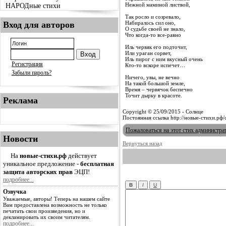
Нежной маминой листвой,
НАРОДные стихи
Так росло и созревало,
Вход для авторов
Набиралось сил оно,
О судьбе своей не знало,
Что когда-то все-равно
Иль червяк его подточит,
Или ураган сорвет,
Иль пирог с ним вкусный очень
Регистрация
Кто-то вскоре испечет…
Забыли пароль?
Ничего, увы, не вечно
На такой большой земле,
Время – червячок беспечно
Точит дырку в красоте.
Реклама
Copyright © 25/09/2015 - Солнце
Постоянная ссылка http://новые-стихи.рф
Пожаловаться на этот стих администра
Новости
Вернуться назад
На
новые-стихи.рф
действует
уникальное предложение -
бесплатная
защита авторских прав
ЭЦП!
подробнее...
Озвучка
Уважаемые, авторы! Теперь на нашем сайте
Вам предоставлена возможность не только
печатать свои произведения, но и
декламировать их своим читателям.
подробнее...