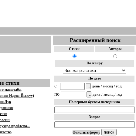
Расширенный поиск
Стихи
Авторы
По жанру
По дате
е стихи
c
день / месяц / год
ого масштаба.
по
день / месяц / год
тония-Нарва-Йыэсуу)
про Лук
По первым буквам псевдонима
уршание
ение
Запрос
 осень
лузера проблема...
чувство
Очистить форму