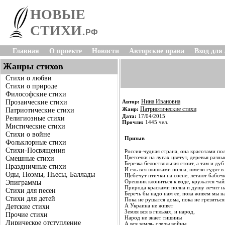
НОВЫЕ
СТИХИ
.
РФ
Главная
О проекте
Новости
Авторские права
Вход для
Жанры стихов
Стихи о любви
Стихи о природе
Философские стихи
Нина Ивановна
Прозаические стихи
Автор:
Патриотические стихи
Жанр:
Патриотические стихи
Дата:
17/04/2015
Религиозные стихи
Прочли:
1445 чел.
Мистические стихи
Стихи о войне
Призыв
Фольклорные стихи
Стихи-Посвящения
Россия-чудная страна, она красотами по
Цветочки на лугах цветут, деревья разны
Смешные стихи
Березка белоствольная стоит, а там и д
Праздничные стихи
И ель вся шишками полна, шмели гудят в
Оды, Поэмы, Пьесы, Баллады
Щебечут птички на сосне, летают бабочк
Орешник клониться к воде, кружатся чай
Эпиграммы
Природа красками полна и душу лечит н
Стихи для песен
Беречь бы надо нам ее, пока живем мы на
Стихи для детей
Пока не рушатся дома, пока не грезиться
А Украина не живет
Детские стихи
Земля вся в гильзах, и народ,
Прочие стихи
Народ не знает тишины
Лирическое отступление
А вся земля- следы войны