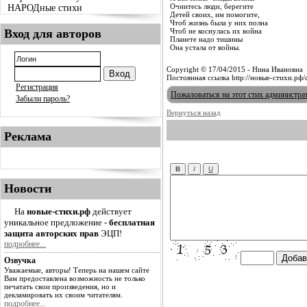
Очнитесь люди, берегите
НАРОДные стихи
Детей своих, им помогите,
Чтоб жизнь была у них полна
Вход для авторов
Чтоб не коснулась их война
Планете надо тишины
Она устала от войны.
Copyright © 17/04/2015 - Нина Ивановна
Постоянная ссылка http://новые-стихи.рф
Регистрация
Пожаловаться на этот стих администра
Забыли пароль?
Вернуться назад
Реклама
Новости
На
новые-стихи.рф
действует
уникальное предложение -
бесплатная
защита авторских прав
ЭЦП!
подробнее...
Озвучка
Уважаемые, авторы! Теперь на нашем сайте
Вам предоставлена возможность не только
печатать свои произведения, но и
декламировать их своим читателям.
подробнее...