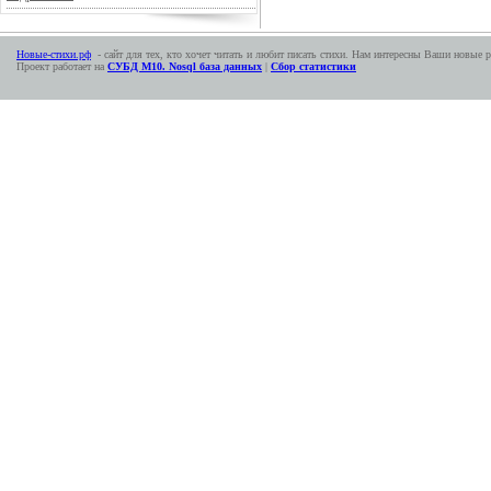
Новые-стихи.рф
- сайт для тех, кто хочет читать и любит писать стихи. Нам интересны Ваши новые р
Проект работает на
СУБД М10. Nosql база данных
|
Сбор статистики