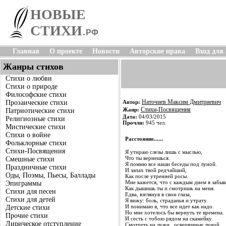
НОВЫЕ
СТИХИ
.
РФ
Главная
О проекте
Новости
Авторские права
Вход для
Жанры стихов
Стихи о любви
Стихи о природе
Философские стихи
Наточиев Максим Дмитриевич
Прозаические стихи
Автор:
Стихи-Посвящения
Жанр:
Патриотические стихи
Дата:
04/03/2015
Религиозные стихи
Прочли:
945 чел.
Мистические стихи
Стихи о войне
Расстояние......
Фольклорные стихи
Стихи-Посвящения
Я утираю слезы лишь с мыслью,
Что ты вернешься.
Смешные стихи
Я помню все наши беседы под луной.
Праздничные стихи
И запах твой редчайший,
Оды, Поэмы, Пьесы, Баллады
Как после утренней росы.
Мне кажется, что с каждым днем я забыв
Эпиграммы
Как дышишь ты и смотришь на меня.
Стихи для песен
Едва, взглянув в свои глаза,
Стихи для детей
Я вижу: боль, страданья и утрату.
И понимаю я, что все идет как надо.
Детские стихи
Но мне хотелось бы вернуть те времена.
Прочие стихи
И сесть с тобою рядом на скамейку.
Лирическое отступление
Смотреть на лужи , освещенные луной.