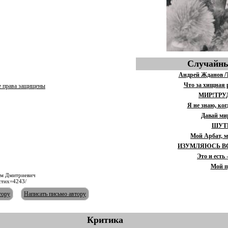
Случайны
Андрей Жданов /Т
Что за хищная 
е права защищены
МИР!ТРУ
Я не знаю, ког
Давай ми
ШУТ
Мой Арбат, 
ИЗУМЛЯЮСЬ В
Это и есть 
Мой п
им Дмитриевич
/стих=4243/
тору
Написать письмо автору
Критика