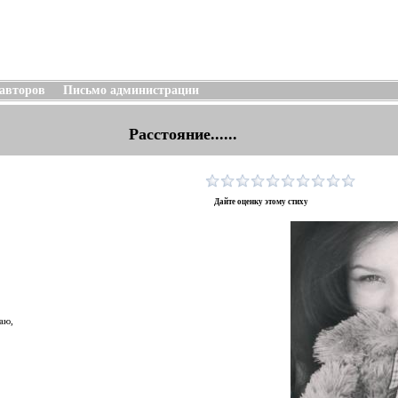
 авторов
Письмо администрации
Расстояние......
Дайте оценку этому стиху
аю,