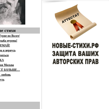
е стихи
урне по Волге/
рыба мурена!
Д!МАЙ!
да я вернусь
риться
КА
моя Москва
СЁ БОЛЬШЕ…
- любовь
уть