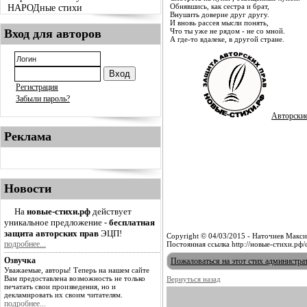
Обнявшись, как сестра и брат,
НАРОДные стихи
Внушить доверие друг другу.
И вновь рассея мысли понять,
Вход для авторов
Что ты уже не рядом - не со мной.
А где-то вдалеке, в другой стране.
Регистрация
Забыли пароль?
Авторски
Реклама
Новости
На
новые-стихи.рф
действует
уникальное предложение -
бесплатная
защита авторских прав
ЭЦП!
Copyright © 04/03/2015 - Наточиев Макс
подробнее...
Постоянная ссылка http://новые-стихи.рф
Озвучка
Пожаловаться на этот стих администра
Уважаемые, авторы! Теперь на нашем сайте
Вам предоставлена возможность не только
Вернуться назад
печатать свои произведения, но и
декламировать их своим читателям.
подробнее...