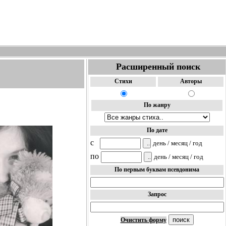
Расширенный поиск
Стихи
Авторы
По жанру
По дате
c
день / месяц / год
по
день / месяц / год
По первым буквам псевдонима
Запрос
Очистить форму