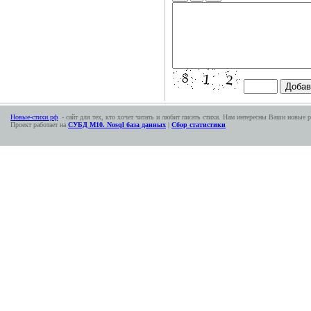
Новые-стихи.рф
- сайт для тех, кто хочет читать и любит писать стихи. Нам интересны Ваши новые р
Проект работает на
СУБД М10. Nosql база данных
|
Сбор статистики