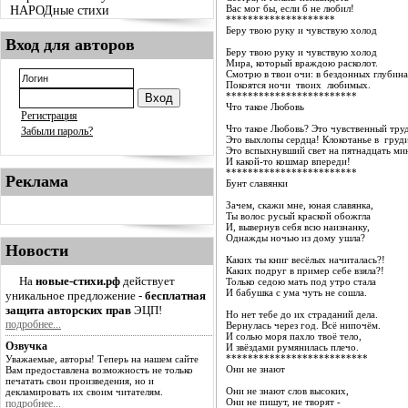
Вас мог бы, если б не любил!
НАРОДные стихи
********************
Беру твою руку и чувствую холод
Вход для авторов
Беру твою руку и чувствую холод
Мира, который враждою расколот.
Смотрю в твои очи: в бездонных глубин
Покоятся ночи твоих любимых.
************************
Что такое Любовь
Регистрация
Что такое Любовь? Это чувственный тру
Забыли пароль?
Это выхлопы сердца! Клокотанье в груд
Это вспыхнувший свет на пятнадцать мин
И какой-то кошмар впереди!
************************
Реклама
Бунт славянки
Зачем, скажи мне, юная славянка,
Ты волос русый краской обожгла
И, вывернув себя всю наизнанку,
Однажды ночью из дому ушла?
Новости
Каких ты книг весёлых начиталась?!
Каких подруг в пример себе взяла?!
На
новые-стихи.рф
действует
Только седою мать под утро стала
И бабушка с ума чуть не сошла.
уникальное предложение -
бесплатная
защита авторских прав
ЭЦП!
Но нет тебе до их страданий дела.
подробнее...
Вернулась через год. Всё нипочём.
И солью моря пахло твоё тело,
Озвучка
И звёздами румянилась плечо.
**************************
Уважаемые, авторы! Теперь на нашем сайте
Они не знают
Вам предоставлена возможность не только
печатать свои произведения, но и
Они не знают слов высоких,
декламировать их своим читателям.
Они не пишут, не творят -
подробнее...