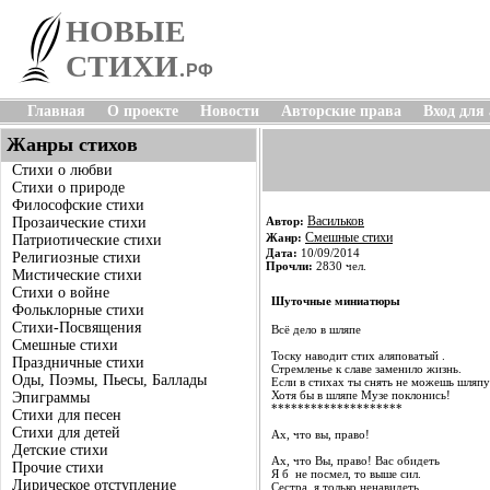
НОВЫЕ
СТИХИ
.
РФ
Главная
О проекте
Новости
Авторские права
Вход для
Жанры стихов
Стихи о любви
Стихи о природе
Философские стихи
Васильков
Прозаические стихи
Автор:
Смешные стихи
Жанр:
Патриотические стихи
Дата:
10/09/2014
Религиозные стихи
Прочли:
2830 чел.
Мистические стихи
Стихи о войне
Шуточные миниатюры
Фольклорные стихи
Стихи-Посвящения
Всё дело в шляпе
Смешные стихи
Тоску наводит стих аляповатый .
Праздничные стихи
Стремленье к славе заменило жизнь.
Оды, Поэмы, Пьесы, Баллады
Если в стихах ты снять не можешь шляпу
Хотя бы в шляпе Музе поклонись!
Эпиграммы
********************
Стихи для песен
Стихи для детей
Ах, что вы, право!
Детские стихи
Ах, что Вы, право! Вас обидеть
Прочие стихи
Я б не посмел, то выше сил.
Лирическое отступление
Сестра, я только ненавидеть