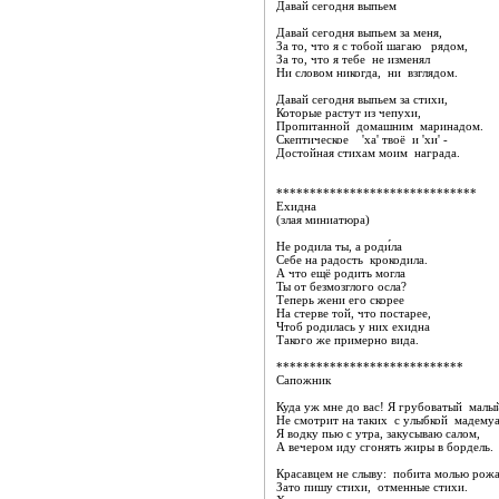
Давай сегодня выпьем
Давай сегодня выпьем за меня,
За то, что я с тобой шагаю рядом,
За то, что я тебе не изменял
Ни словом никогда, ни взглядом.
Давай сегодня выпьем за стихи,
Которые растут из чепухи,
Пропитанной домашним маринадом.
Скептическое 'ха' твоё и 'хи' -
Достойная стихам моим награда.
******************************
Ехидна
(злая миниатюра)
Не родила ты, а роди́ла
Себе на радость крокодила.
А что ещё родить могла
Ты от безмозглого осла?
Теперь жени его скорее
На стерве той, что постарее,
Чтоб родилась у них ехидна
Такого же примерно вида.
****************************
Сапожник
Куда уж мне до вас! Я грубоватый малы
Не смотрит на таких с улыбкой мадемуа
Я водку пью с утра, закусываю салом,
А вечером иду сгонять жиры в бордель.
Красавцем не слыву: побита молью рожа
Зато пишу стихи, отменные стихи.