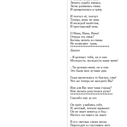
Лепить судьбу взялась.
Легко размялась глина
И превратилась в грязь.
И топчут её, топчут
Теперь, кому не лень:
И молодой налётчик,
И престарелый пень.
О Нина, Нина, Нина!
Откуда эта связь?
Богинь лепить из глины
Не позволяет грязь.
***********************
Диалог
- Я целовал тебя, он и они.
Молодость, молодость нашу вини!
- Ты целовал меня, он и они.
Это были мои лучшие дни.
Годы промчались те быстро, увы!
Что же теперь не заходите Вы?
Или для Вас моя чаша горька?
Или ласкать разучилась рука?
*************************
Спасибо ему за это
Он идёт, улыбаясь себе,
И, весёлый, теплом заряжает.
Он не знает невзгод и бед -
Ничего он такого не знает.
В его светлых глазах весна
Переходит в счастливое лето