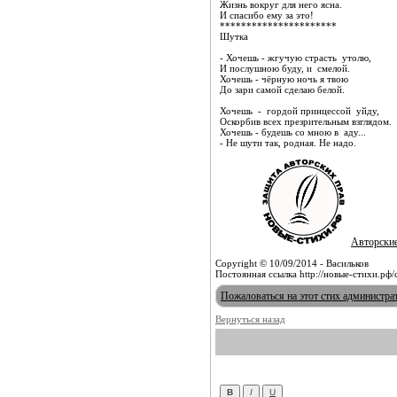
Жизнь вокруг для него ясна.
И спасибо ему за это!
**********************
Шутка
- Хочешь - жгучую страсть утолю,
И послушною буду, и смелой.
Хочешь - чёрную ночь я твою
До зари самой сделаю белой.
Хочешь - гордой принцессой уйду,
Оскорбив всех презрительным взглядом.
Хочешь - будешь со мною в аду...
- Не шути так, родная. Не надо.
Авторски
Copyright © 10/09/2014 - Васильков
Постоянная ссылка http://новые-стихи.рф
Пожаловаться на этот стих администра
Вернуться назад