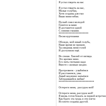
Я устал глядеть на вас
Я устал глядеть на вас,
Милые голубки,
Хотя созданы для глаз
Ваши мини-юбки.
Пускай сокол молодой
Гонится за вами
И достанется одной
С синими глазами.
*********************
Песня куртизанки
Обожди, мой юный голубь,
Наше время не пришло.
Ты увидишь меня голой
И доступною ещё.
Не спеши. Хмелей от взгляда.
Это крепкое вино.
Его пить глотками надо
Вместе с жизнью заодно.
Протрезвеем - улыбнёмся
И расстанемся, увы.
Давай медленно напьёмся
Заблудившейся любви!
*************************
Остереги меня, рассудок мой!
Остереги меня, рассудок мой!
Я вновь готов бежать за первой встречно
Как будто эта грудь и эти плечи
Из плоти созданы другой.