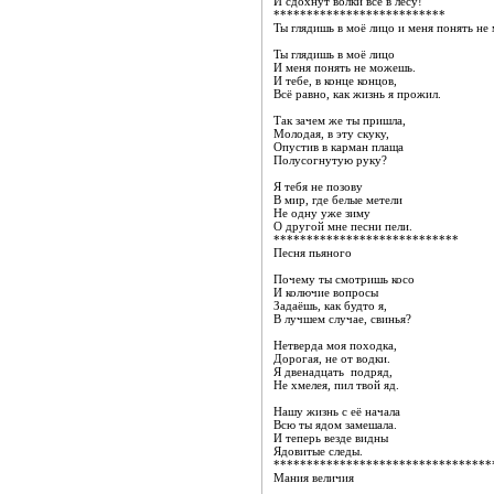
И сдохнут волки все в лесу!
**************************
Ты глядишь в моё лицо и меня понять н
Ты глядишь в моё лицо
И меня понять не можешь.
И тебе, в конце концов,
Всё равно, как жизнь я прожил.
Так зачем же ты пришла,
Молодая, в эту скуку,
Опустив в карман плаща
Полусогнутую руку?
Я тебя не позову
В мир, где белые метели
Не одну уже зиму
О другой мне песни пели.
****************************
Песня пьяного
Почему ты смотришь косо
И колючие вопросы
Задаёшь, как будто я,
В лучшем случае, свинья?
Нетверда моя походка,
Дорогая, не от водки.
Я двенадцать подряд,
Не хмелея, пил твой яд.
Нашу жизнь с её начала
Всю ты ядом замешала.
И теперь везде видны
Ядовитые следы.
*********************************
Мания величия