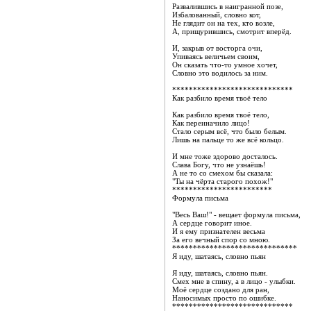
Развалившись в наигранной позе,
Избалованный, словно кот,
Не глядит он на тех, кто возле,
А, прищурившись, смотрит вперёд.
И, закрыв от восторга очи,
Упиваясь величьем своим,
Он сказать что-то умное хочет,
Словно это водилось за ним.
*****************************
Как разбило время твоё тело
Как разбило время твоё тело,
Как переиначило лицо!
Стало серым всё, что было белым.
Лишь на пальце то же всё кольцо.
И мне тоже здорово досталось.
Слава Богу, что не узнаёшь!
А не то со смехом бы сказала:
"Ты на чёрта старого похож!"
************************
Формула письма
"Весь Ваш!" - вещает формула письма,
А сердце говорит иное.
И я ему признателен весьма
За его вечный спор со мною.
******************************
Я иду, шатаясь, словно пьян
Я иду, шатаясь, словно пьян.
Смех мне в спину, а в лицо - улыбки.
Моё сердце создано для ран,
Наносимых просто по ошибке.
*****************************