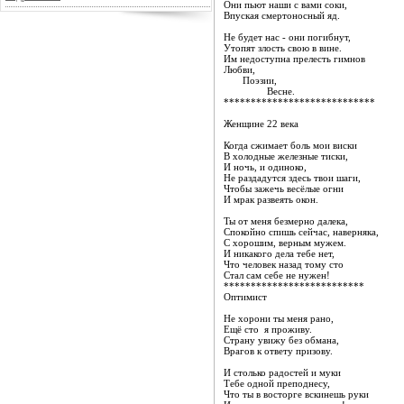
Они пьют наши с вами соки,
Впуская смертоносный яд.
Не будет нас - они погибнут,
Утопят злость свою в вине.
Им недоступна прелесть гимнов
Любви,
Поэзии,
Весне.
****************************
Женщине 22 века
Когда сжимает боль мои виски
В холодные железные тиски,
И ночь, и одиноко,
Не раздадутся здесь твои шаги,
Чтобы зажечь весёлые огни
И мрак развеять окон.
Ты от меня безмерно далека,
Спокойно спишь сейчас, наверняка,
С хорошим, верным мужем.
И никакого дела тебе нет,
Что человек назад тому сто
Стал сам себе не нужен!
**************************
Оптимист
Не хорони ты меня рано,
Ещё сто я проживу.
Страну увижу без обмана,
Врагов к ответу призову.
И столько радостей и муки
Тебе одной преподнесу,
Что ты в восторге вскинешь руки