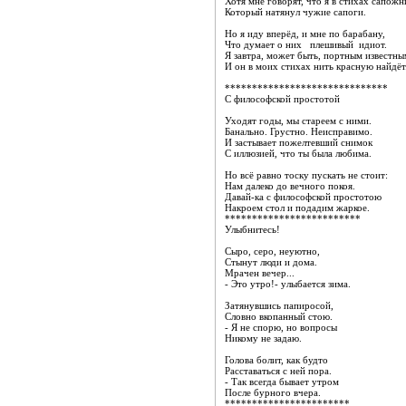
Хотя мне говорят, что я в стихах сапожн
Который натянул чужие сапоги.
Но я иду вперёд, и мне по барабану,
Что думает о них плешивый идиот.
Я завтра, может быть, портным известны
И он в моих стихах нить красную найдёт
******************************
С философской простотой
Уходят годы, мы стареем с ними.
Банально. Грустно. Неисправимо.
И застывает пожелтевший снимок
С иллюзией, что ты была любима.
Но всё равно тоску пускать не стоит:
Нам далеко до вечного покоя.
Давай-ка с философской простотою
Накроем стол и подадим жаркое.
*************************
Улыбнитесь!
Сыро, серо, неуютно,
Стынут люди и дома.
Мрачен вечер...
- Это утро!- улыбается зима.
Затянувшись папиросой,
Словно вкопанный стою.
- Я не спорю, но вопросы
Никому не задаю.
Голова болит, как будто
Расставаться с ней пора.
- Так всегда бывает утром
После бурного вчера.
***********************