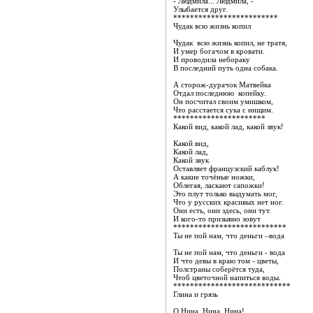
- Людмила... Людмила, -
Улыбается друг.
*************************
Чудак всю жизнь копил
Чудак всю жизнь копил, не тратя,
И умер богачом в кровати.
И проводила небораку
В последний путь одна собака.
А сторож-дурачок Матвейка
Отдал последнюю копейку.
Он посчитал своим умишком,
Что расстается сука с нищим.
**********************
Какой вид, какой лад, какой звук!
Какой вид,
Какой лад,
Какой звук
Оставляет французский каблук!
А какие точёные ножки,
Облегая, ласкают сапожки!
Это плут только выдумать мог,
Что у русских красивых нет ног.
Они есть, они здесь, они тут.
И кого-то призывно зовут
***************************
Ты не пой нам, что деньги –вода
Ты не пой нам, что деньги - вода
И что девы в краю том - цветы,
Полстраны соберётся туда,
Чтоб цветочной напиться воды.
****************************
Глина и грязь
О Нина, Нина, Нина!