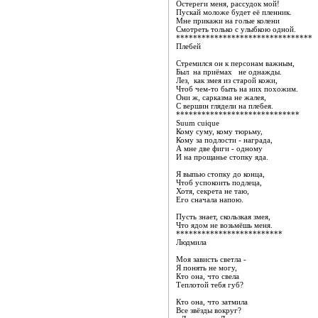
Остереги меня, рассудок мой!
Пускай моложе будет её пленник.
Мне прикажи на голые колени
Смотреть только с улыбкою одной.
********************************
Плебей
Стремился он к персонам важным,
Был на приёмах не однажды.
Лез, как змея из старой кожи,
Чтоб чем-то быть на них похожим.
Они ж, сарказма не жалея,
С вершин глядели на плебея.
*****************************
Suum cuique
Кому суму, кому тюрьму,
Кому за подлости - награда,
А мне две фиги - одному
И на прощанье стопку яда.
Я выпью стопку до конца,
Чтоб успокоить подлеца,
Хотя, секрета не таю,
Его сначала напою.
Пусть знает, скользкая змея,
Что ядом не возьмёшь меня.
*************************
Людмила
Моя зависть светла -
Я понять не могу,
Кто она, что свела
Теплотой тебя губ?
Кто она, что затмила
Все звёзды вокруг?