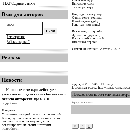
Стала кавалеру.
НАРОДные стихи
Виноватая сама
За слепую веру.
Вход для авторов
Подойдёт, скажу ему:
Очень долго ходишь,
И любимую судьбу
Рано так изводишь!
Вот выходит паренёк,
Лучший на деревне,
Регистрация
И краса, забыв про всё,
Забыли пароль?
Выбежала первой!
-
Сергей Прилуцкий, Алатырь, 2014
Реклама
Новости
Copyright © 11/08/2014 - sergei
Постоянная ссылка http://новые-стихи.рф
На
новые-стихи.рф
действует
уникальное предложение -
бесплатная
Пожаловаться на этот стих администра
защита авторских прав
ЭЦП!
Вернуться назад
подробнее...
Озвучка
Уважаемые, авторы! Теперь на нашем сайте
Вам предоставлена возможность не только
печатать свои произведения, но и
декламировать их своим читателям.
подробнее...