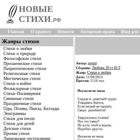
НОВЫЕ
СТИХИ
.
РФ
Главная
О проекте
Новости
Авторские права
Вход для
Жанры стихов
Стихи о любви
Стихи о природе
Философские стихи
sergei
Прозаические стихи
Автор:
Любовь 20 ст И-Т
Сборник:
Патриотические стихи
Стихи о любви
Жанр:
Религиозные стихи
Дата:
11/08/2014
Мистические стихи
Прочли:
1116 чел.
Стихи о войне
Фольклорные стихи
Неужели не мила
Стихи-Посвящения
Смешные стихи
Сердце в девичьей груди
Ускоряясь бьётся,
Праздничные стихи
Если милый не придёт,
Оды, Поэмы, Пьесы, Баллады
Скоро разобьётся!
Эпиграммы
Закружилась голова!
Стихи для песен
Что это такое?
Стихи для детей
Не хочу чтоб я ждала,
Детские стихи
Надобно другое.
Прочие стихи
Неужели не мила
Лирическое отступление