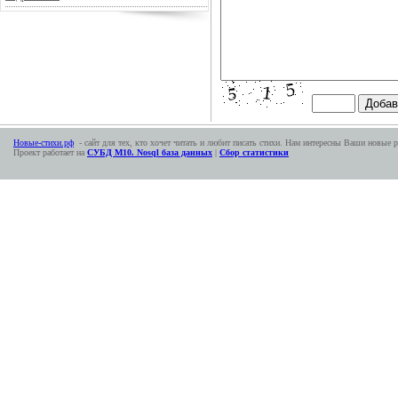
Новые-стихи.рф
- сайт для тех, кто хочет читать и любит писать стихи. Нам интересны Ваши новые р
Проект работает на
СУБД М10. Nosql база данных
|
Сбор статистики