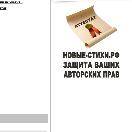
и не хватит...
свое