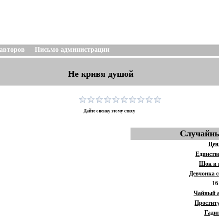
 авторов
Письмо администрации
Не кривя душой
Дайте оценку этому стиху
Случайны
Цен
Единств
Шок и 
Девчонка 
16
Чайный 
Простит
Гади