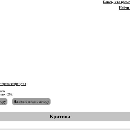
Боюсь, что времен
Найти 
е права защищены
лов
стих=269/
тору
Написать письмо автору
Критика