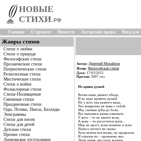
НОВЫЕ
СТИХИ
.
РФ
Главная
О проекте
Новости
Авторские права
Вход для
Жанры стихов
Стихи о любви
Стихи о природе
Философские стихи
Дмитрий Михайлов
Прозаические стихи
Автор:
Философские стихи
Жанр:
Патриотические стихи
Дата:
17/03/2012
Религиозные стихи
Прочли:
3697 чел.
Мистические стихи
Стихи о войне
Не кривя душой
Фольклорные стихи
Стихи-Посвящения
Всеми нами движет обида,
И не надо кривить душой.
Смешные стихи
Но у всех она разного вида,
Праздничные стихи
Что конкретно не знаю с тобой.
Оды, Поэмы, Пьесы, Баллады
Мы, сжимая зубы до боли,
Все пытаемся жизнь изменить.
Эпиграммы
У кого – то не хватит воли,
Стихи для песен
А кому – то расхочется жить…
Стихи для детей
Мир не прост, всем понятно и ясно.
Нового ничего не сказал.
Детские стихи
Хоть нелепа вся жизнь, но прекрасна
Прочие стихи
И отрезок по – прежнему мал.
Лирическое отступление
Лишь теряя, мы сразу жалеем.