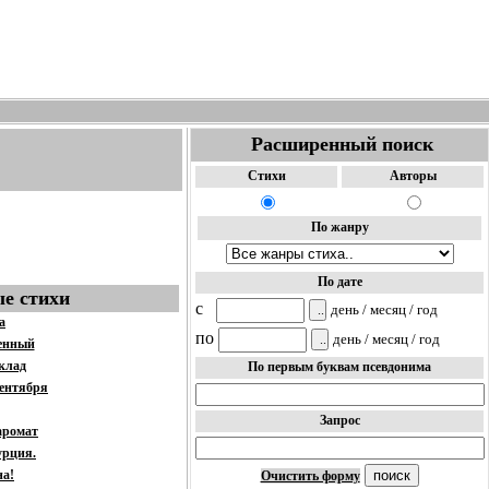
Расширенный поиск
Стихи
Авторы
По жанру
По дате
е стихи
c
день / месяц / год
а
по
день / месяц / год
енный
клад
По первым буквам псевдонима
сентября
Запрос
аромат
урция.
на!
Очистить форму