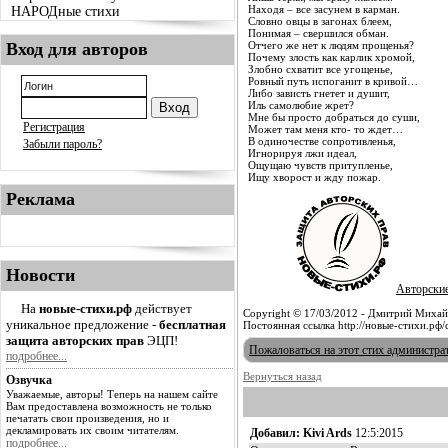
Находя – все засунем в карман.
НАРОДные стихи
Словно овцы в загонах блеем,
Понимая – свершился обман.
Вход для авторов
Отчего же нет к людям прощенья?
Почему злость как карлик хромой,
Злобно схватит все угощенье,
Ровный путь испоганит в кривой…
Либо зависть гнетет и душит,
Иль самолюбие жрет?
Мне бы просто добраться до суши,
Регистрация
Может там меня кто- то ждет…
В одиночестве сопротивленья,
Забыли пароль?
Игнорируя лжи идеал,
Ощущаю чувств притупленье,
Ищу хворост и жду пожар.
Реклама
Новости
Авторски
На
новые-стихи.рф
действует
Copyright © 17/03/2012 - Дмитрий Михай
уникальное предложение -
бесплатная
Постоянная ссылка http://новые-стихи.рф/
защита авторских прав
ЭЦП!
Пожаловаться на этот стих администра
подробнее...
Вернуться назад
Озвучка
Уважаемые, авторы! Теперь на нашем сайте
Вам предоставлена возможность не только
печатать свои произведения, но и
декламировать их своим читателям.
Добавил: Kivi Ards
12:5:2015
подробнее...