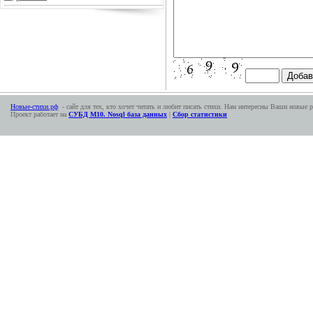
Новые-стихи.рф
- сайт для тех, кто хочет читать и любит писать стихи. Нам интересны Ваши новые р
Проект работает на
СУБД М10. Nosql база данных
|
Сбор статистики