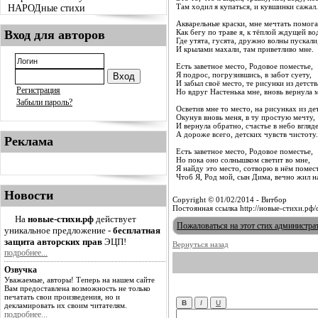
Там ходил я купаться, и кувшинки сажал.
НАРОДные стихи
Акварельные краски, мне мечтать помога
Вход для авторов
Как бегу по траве я, к тёплой ждущей во
Где утята, гусята, дружно волны пускали
И крылами махали, там приветливо мне.
Есть заветное место, Родовое поместье,
Я подрос, погрузившись, в забот суету,
И забыл своё место, те рисунки из детств
Регистрация
Но вдруг Настенька мне, вновь вернула 
Забыли пароль?
Осветив мне то место, на рисунках из дет
Окунув вновь меня, в ту простую мечту,
И вернула обратно, счастье в небо вгляде
А дороже всего, детских чувств чистоту.
Реклама
Есть заветное место, Родовое поместье,
Но пока оно солнышком светит во мне,
Я найду это место, сотворю в нём помест
Чтоб Я, Род мой, сын Дима, вечно жил н
Новости
Copyright © 01/02/2014 - Витбор
Постоянная ссылка http://новые-стихи.рф
На
новые-стихи.рф
действует
Пожаловаться на этот стих администра
уникальное предложение -
бесплатная
защита авторских прав
ЭЦП!
Вернуться назад
подробнее...
Озвучка
Уважаемые, авторы! Теперь на нашем сайте
Вам предоставлена возможность не только
печатать свои произведения, но и
декламировать их своим читателям.
подробнее...