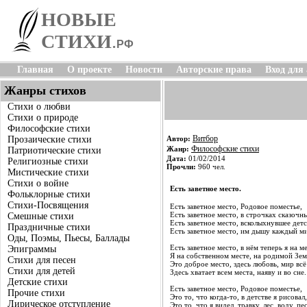
НОВЫЕ
СТИХИ
.
РФ
Главная
О проекте
Новости
Авторские права
Вход для
Жанры стихов
Стихи о любви
Стихи о природе
Философские стихи
Витбор
Прозаические стихи
Автор:
Философские стихи
Жанр:
Патриотические стихи
Дата:
01/02/2014
Религиозные стихи
Прочли:
960 чел.
Мистические стихи
Стихи о войне
Есть заветное место.
Фольклорные стихи
Стихи-Посвящения
Есть заветное место, Родовое поместье,
Есть заветное место, в строчках сказочны
Смешные стихи
Есть заветное место, всколыхнувшее детс
Праздничные стихи
Есть заветное место, им дышу каждый ми
Оды, Поэмы, Пьесы, Баллады
Есть заветное место, в нём теперь я на ме
Эпиграммы
Я на собственном месте, на родимой Зем
Стихи для песен
Это доброе место, здесь любовь, мир всё
Стихи для детей
Здесь хватает всем места, наяву и во сне.
Детские стихи
Есть заветное место, Родовое поместье,
Прочие стихи
Это то, что когда-то, в детстве я рисовал,
Лирическое отступление
Это то, что я видел, травку, лес, воду, пе