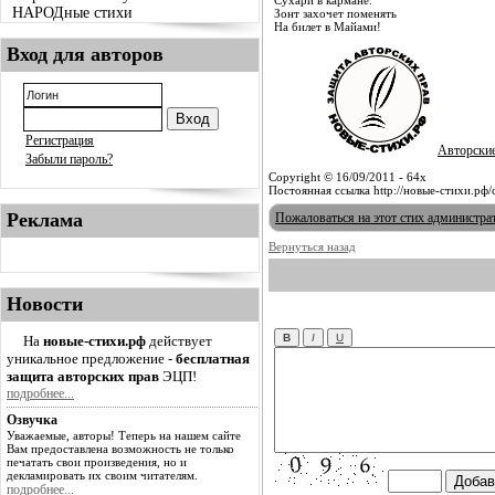
Сухари в кармане.
НАРОДные стихи
Зонт захочет поменять
На билет в Майами!
Вход для авторов
Регистрация
Авторски
Забыли пароль?
Copyright © 16/09/2011 - 64x
Постоянная ссылка http://новые-стихи.рф/
Реклама
Пожаловаться на этот стих администра
Вернуться назад
Новости
На
новые-стихи.рф
действует
уникальное предложение -
бесплатная
защита авторских прав
ЭЦП!
подробнее...
Озвучка
Уважаемые, авторы! Теперь на нашем сайте
Вам предоставлена возможность не только
печатать свои произведения, но и
декламировать их своим читателям.
подробнее...