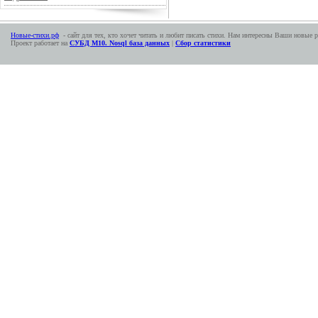
Новые-стихи.рф
- сайт для тех, кто хочет читать и любит писать стихи. Нам интересны Ваши новые р
Проект работает на
СУБД М10. Nosql база данных
|
Сбор статистики