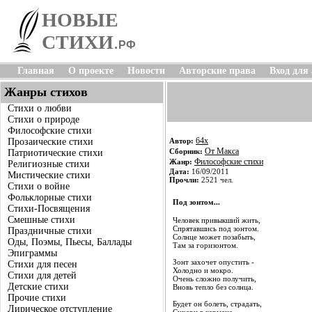
НОВЫЕ
СТИХИ
.
РФ
Главная
О проекте
Новости
Авторские права
Вход для
Жанры стихов
Стихи о любви
Стихи о природе
Философские стихи
64x
Прозаические стихи
Автор:
От Макса
Сборник:
Патриотические стихи
Философские стихи
Жанр:
Религиозные стихи
Дата:
16/09/2011
Мистические стихи
Прочли:
2521 чел.
Стихи о войне
Фольклорные стихи
Под зонтом...
Стихи-Посвящения
Смешные стихи
Человек привыкший жить,
Спрятавшись под зонтом.
Праздничные стихи
Солнце может позабыть,
Оды, Поэмы, Пьесы, Баллады
Там за горизонтом.
Эпиграммы
Зонт захочет опустить -
Стихи для песен
Холодно и мокро.
Стихи для детей
Очень сложно получить,
Детские стихи
Вновь тепло без солнца.
Прочие стихи
Будет он болеть, страдать,
Лирическое отступление