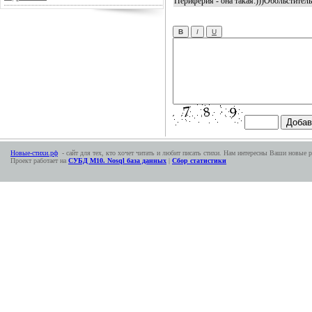
Периферия - она такая:)))Обольститель
Новые-стихи.рф
- сайт для тех, кто хочет читать и любит писать стихи. Нам интересны Ваши новые р
Проект работает на
СУБД М10. Nosql база данных
|
Сбор статистики