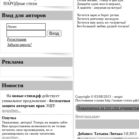
Облик милый, говор и фигура.
НАРОДные стихи
Дикарём один жил в мираже,
А вдвоём - амурная культура!
Вход для авторов
Хочется зарю и берег речки.
Хочется девчонку молодую.
Хочется мне жить по-человечьи!
Без большой любви душой тоскую!
Регистрация
Забыли пароль?
Реклама
Новости
На
новые-стихи.рф
действует
Copyright © 03/08/2013 - sergei
уникальное предложение -
бесплатная
Постоянная ссылка http://новые-стихи.рф
защита авторских прав
ЭЦП!
Пожаловаться на этот стих администра
подробнее...
Вернуться назад
Озвучка
Уважаемые, авторы! Теперь на нашем сайте
Вам предоставлена возможность не только
печатать свои произведения, но и
декламировать их своим читателям.
Добавил: Татьяна Лютько
3:8:201
подробнее...