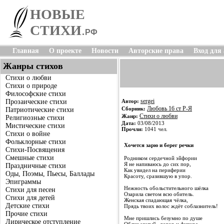
НОВЫЕ
СТИХИ
.
РФ
Главная
О проекте
Новости
Авторские права
Вход для
Жанры стихов
Стихи о любви
Стихи о природе
Философские стихи
sergei
Прозаические стихи
Автор:
Любовь 16 ст Р-Я
Сборник:
Патриотические стихи
Стихи о любви
Жанр:
Религиозные стихи
Дата:
03/08/2013
Мистические стихи
Прочли:
1041 чел.
Стихи о войне
Фольклорные стихи
Хочется зарю и берег речки
Стихи-Посвящения
Смешные стихи
Родником сердечной эйфории
Я не напиваюсь до сих пор,
Праздничные стихи
Как увидел на периферии
Оды, Поэмы, Пьесы, Баллады
Красоту, сразившую в упор.
Эпиграммы
Нежность обольстительного шёлка
Стихи для песен
Озарила светом всю обитель.
Стихи для детей
Женская спадающая чёлка,
Детские стихи
Прядь твоих волос ждёт соблазнитель!
Прочие стихи
Мне пришлись безумно по душе
Лирическое отступление