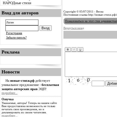
НАРОДные стихи
Copyright © 05/07/2011 - Весна
Вход для авторов
Постоянная ссылка http://новые-стихи.рф/
Пожаловаться на этот стих администра
Вернуться назад
Регистрация
Забыли пароль?
Реклама
Новости
На
новые-стихи.рф
действует
уникальное предложение -
бесплатная
защита авторских прав
ЭЦП!
подробнее...
Озвучка
Уважаемые, авторы! Теперь на нашем сайте
Вам предоставлена возможность не только
печатать свои произведения, но и
декламировать их своим читателям.
подробнее...