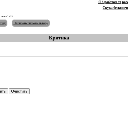
Я б работал от расс
Скука бесконечна
стих=170/
тору
Написать письмо автору
Критика