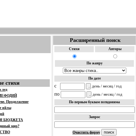
Расширенный поиск
Стихи
Авторы
По жанру
По дате
е стихи
c
день / месяц / год
в лед
по
день / месяц / год
МЕФОДИЙ
еве. Продолжение
По первым буквам псевдонима
е яйлы
дяй
Запрос
Я БЮДЖЕТА
единый мир?
СТВО
Очистить форму