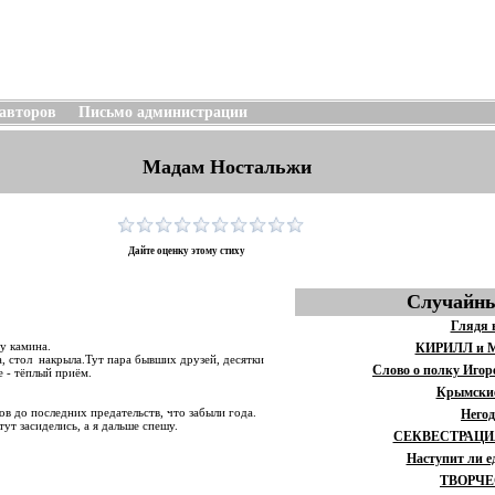
 авторов
Письмо администрации
Мадам Ностальжи
Дайте оценку этому стиху
Случайны
Глядя 
у камина.
КИРИЛЛ и 
а, стол накрыла.Тут пара бывших друзей, десятки
Слово о полку Игор
 - тёплый приём.
Крымски
в до последних предательств, что забыли года.
Него
ут засиделись, а я дальше спешу.
СЕКВЕСТРАЦИ
Наступит ли 
ТВОРЧЕ