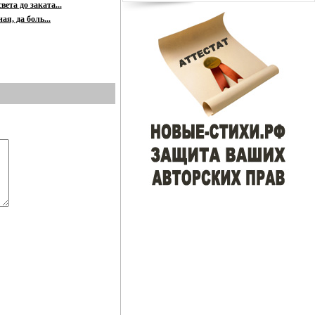
вета до заката...
я, да боль...