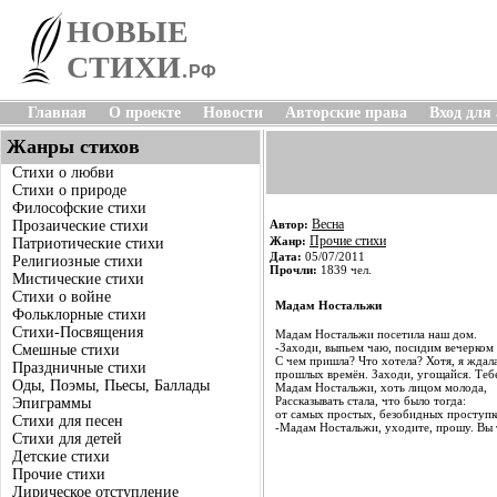
НОВЫЕ
СТИХИ
.
РФ
Главная
О проекте
Новости
Авторские права
Вход для
Жанры стихов
Стихи о любви
Стихи о природе
Философские стихи
Весна
Прозаические стихи
Автор:
Прочие стихи
Жанр:
Патриотические стихи
Дата:
05/07/2011
Религиозные стихи
Прочли:
1839 чел.
Мистические стихи
Стихи о войне
Мадам Ностальжи
Фольклорные стихи
Стихи-Посвящения
Мадам Ностальжи посетила наш дом.
-Заходи, выпьем чаю, посидим вечерком 
Смешные стихи
С чем пришла? Что хотела? Хотя, я ждал
Праздничные стихи
прошлых времён. Заходи, угощайся. Тебе
Оды, Поэмы, Пьесы, Баллады
Мадам Ностальжи, хоть лицом молода,
Рассказывать стала, что было тогда:
Эпиграммы
от самых простых, безобидных проступко
Стихи для песен
-Мадам Ностальжи, уходите, прошу. Вы т
Стихи для детей
Детские стихи
Прочие стихи
Лирическое отступление