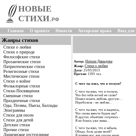
НОВЫЕ
СТИХИ
.
РФ
Главная
О проекте
Новости
Авторские права
Вход для
Жанры стихов
Стихи о любви
Стихи о природе
Философские стихи
Натали Давыдова
Прозаические стихи
Автор:
Стихи о любви
Жанр:
Патриотические стихи
Дата:
25/05/2013
Религиозные стихи
Прочли:
1395 чел.
Мистические стихи
Стихи о войне
С чего ты взял, что я тоскую?
Фольклорные стихи
Стихи-Посвящения
С чего ты взял, что я тоскую,
Что без тебя ночей не сплю?
Смешные стихи
Пошел искать любовь другую…
Праздничные стихи
Переболела - не люблю…
Оды, Поэмы, Пьесы, Баллады
С чего ты взял, что я надеюсь,
Эпиграммы
Что снова вместе будем мы?
Стихи для песен
В других объятиях согреюсь -
Стихи для детей
Я не боюсь уже зимы…
Детские стихи
С чего ты взял, что я забыла,
Прочие стихи
Обиду, боль души моей?
Лирическое отступление
Я помню все: как сердце ныло,