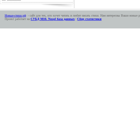
Новые-стихи.рф
- сайт для тех, кто хочет читать и любит писать стихи. Нам интересны Ваши новые р
Проект работает на
СУБД М10. Nosql база данных
|
Сбор статистики