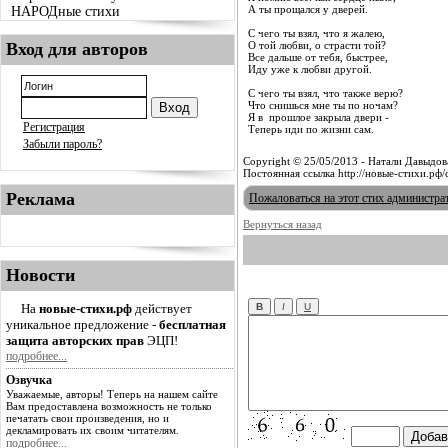
А ты прощался у дверей.
НАРОДные стихи
С чего ты взял, что я жалею,
Вход для авторов
О той любви, о страсти той?
Все дальше от тебя, быстрее,
Иду уже к любви другой.
С чего ты взял, что также верю?
Что снишься мне ты по ночам?
Я в прошлое закрыла двери -
Регистрация
Теперь иди по жизни сам.
Забыли пароль?
Copyright © 25/05/2013 - Натали Давыдов
Постоянная ссылка http://новые-стихи.рф
Реклама
Пожаловаться на этот стих администра
Вернуться назад
Новости
На
новые-стихи.рф
действует
уникальное предложение -
бесплатная
защита авторских прав
ЭЦП!
подробнее...
Озвучка
Уважаемые, авторы! Теперь на нашем сайте
Вам предоставлена возможность не только
печатать свои произведения, но и
декламировать их своим читателям.
подробнее...