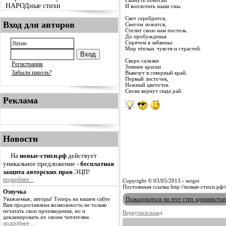
Скинуть обноски
НАРОДные стихи
И воплотить наши сны.
Свет серебрится,
Вход для авторов
Снегом ложится,
Стелит свою нам постель.
До пробужденья
Спрячем в забвенье
Мир тёплых чувств и страстей.
Скоро салазки
Регистрация
Зимние краски
Забыли пароль?
Вывезут в северный край.
Первый листочек,
Нежный цветочек
Снова вернут сюда рай.
Реклама
Новости
На
новые-стихи.рф
действует
уникальное предложение -
бесплатная
защита авторских прав
ЭЦП!
подробнее...
Copyright © 03/05/2013 - sergei
Постоянная ссылка http://новые-стихи.рф
Озвучка
Уважаемые, авторы! Теперь на нашем сайте
Пожаловаться на этот стих администра
Вам предоставлена возможность не только
печатать свои произведения, но и
Вернуться назад
декламировать их своим читателям.
подробнее...