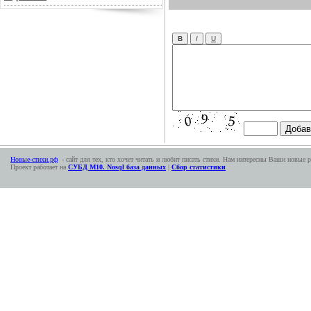
Новые-стихи.рф
- сайт для тех, кто хочет читать и любит писать стихи. Нам интересны Ваши новые р
Проект работает на
СУБД М10. Nosql база данных
|
Сбор статистики