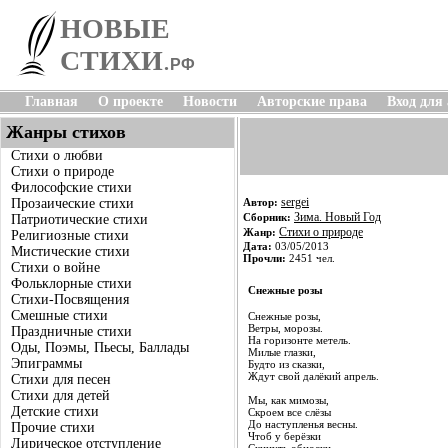
НОВЫЕ
СТИХИ
.
РФ
Главная
О проекте
Новости
Авторские права
Вход для
Жанры стихов
Стихи о любви
Стихи о природе
Философские стихи
sergei
Прозаические стихи
Автор:
Зима. Новый Год
Сборник:
Патриотические стихи
Стихи о природе
Жанр:
Религиозные стихи
Дата:
03/05/2013
Мистические стихи
Прочли:
2451 чел.
Стихи о войне
Фольклорные стихи
Снежные розы
Стихи-Посвящения
Смешные стихи
Снежные розы,
Ветры, морозы.
Праздничные стихи
На горизонте метель.
Оды, Поэмы, Пьесы, Баллады
Милые глазки,
Эпиграммы
Будто из сказки,
Ждут свой далёкий апрель.
Стихи для песен
Стихи для детей
Мы, как мимозы,
Детские стихи
Скроем все слёзы
До наступленья весны.
Прочие стихи
Чтоб у берёзки
Лирическое отступление