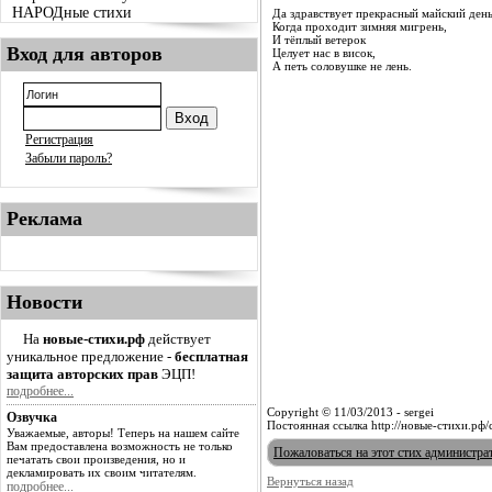
НАРОДные стихи
Да здравствует прекрасный майский день
Когда проходит зимняя мигрень,
И тёплый ветерок
Вход для авторов
Целует нас в висок,
А петь соловушке не лень.
Регистрация
Забыли пароль?
Реклама
Новости
На
новые-стихи.рф
действует
уникальное предложение -
бесплатная
защита авторских прав
ЭЦП!
подробнее...
Copyright © 11/03/2013 - sergei
Озвучка
Постоянная ссылка http://новые-стихи.рф
Уважаемые, авторы! Теперь на нашем сайте
Вам предоставлена возможность не только
Пожаловаться на этот стих администра
печатать свои произведения, но и
декламировать их своим читателям.
Вернуться назад
подробнее...