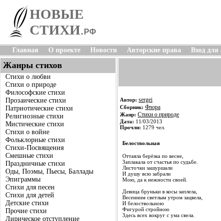
НОВЫЕ
СТИХИ
.
РФ
Главная
О проекте
Новости
Авторские права
Вход для
Жанры стихов
Стихи о любви
Стихи о природе
Философские стихи
sergei
Прозаические стихи
Автор:
Флора
Сборник:
Патриотические стихи
Стихи о природе
Жанр:
Религиозные стихи
Дата:
11/03/2013
Мистические стихи
Прочли:
1279 чел.
Стихи о войне
Фольклорные стихи
Белоствольная
Стихи-Посвящения
Смешные стихи
Оттаяла берёзка по весне,
Заплакала от счастья по судьбе.
Праздничные стихи
Листочки зашуршали
Оды, Поэмы, Пьесы, Баллады
И душу всю забрали
Эпиграммы
Мою, да к нежности своей.
Стихи для песен
Девица бруньки в косы заплела,
Стихи для детей
Весенним светлым утром зацвела,
Детские стихи
И белоствольною
Фигурой стройною
Прочие стихи
Здесь всех вокруг с ума свела.
Лирическое отступление