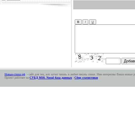
Новые-стихи.рф
- сайт для тех, кто хочет читать и любит писать стихи. Нам интересны Ваши новые р
Проект работает на
СУБД М10. Nosql база данных
|
Сбор статистики