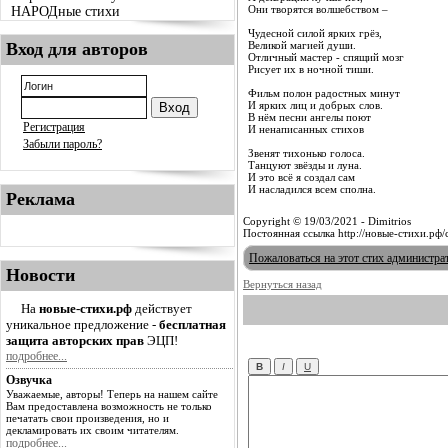
Они творятся волшебством –
НАРОДные стихи
Чудесной силой ярких грёз,
Вход для авторов
Великой магией души.
Отличный мастер - спящий мозг
Рисует их в ночной тиши.
Фильм полон радостных минут
И ярких лиц и добрых слов.
В нём песни ангелы поют
Регистрация
И ненаписанных стихов
Забыли пароль?
Звенят тихонько голоса.
Танцуют звёзды и луна.
И это всё я создал сам
И насладился всем сполна.
Реклама
Copyright © 19/03/2021 - Dimitrios
Постоянная ссылка http://новые-стихи.рф
Пожаловаться на этот стих администра
Новости
Вернуться назад
На
новые-стихи.рф
действует
уникальное предложение -
бесплатная
защита авторских прав
ЭЦП!
подробнее...
Озвучка
Уважаемые, авторы! Теперь на нашем сайте
Вам предоставлена возможность не только
печатать свои произведения, но и
декламировать их своим читателям.
подробнее...