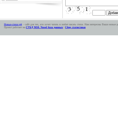
Новые-стихи.рф
- сайт для тех, кто хочет читать и любит писать стихи. Нам интересны Ваши новые р
Проект работает на
СУБД М10. Nosql база данных
|
Сбор статистики