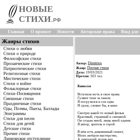
НОВЫЕ
СТИХИ
.
РФ
Главная
О проекте
Новости
Авторские права
Вход для
Жанры стихов
Стихи о любви
Стихи о природе
Философские стихи
Dimitrios
Прозаические стихи
Автор:
Прочие стихи
Жанр:
Патриотические стихи
Дата:
19/03/2021
Религиозные стихи
Прочли:
503 чел.
Мистические стихи
Стихи о войне
Киносон
Фольклорные стихи
Стихи-Посвящения
Вступила ночь в свои права.
Гуляют тени за окном.
Смешные стихи
Я погрузился в сон едва
Праздничные стихи
И сразу, словно бы, в кино
Оды, Поэмы, Пьесы, Баллады
Смотрю какой-то новый фильм
Эпиграммы
Красивый, странный и смешной.
Стихи для песен
Он создан мной, лишь мной одним.
Стихи для детей
Я автор, зритель и герой.
Детские стихи
В нём есть диковинный сюжет,
Прочие стихи
Моих актёров мастерство,
Лирическое отступление
А декораций лучше нет,