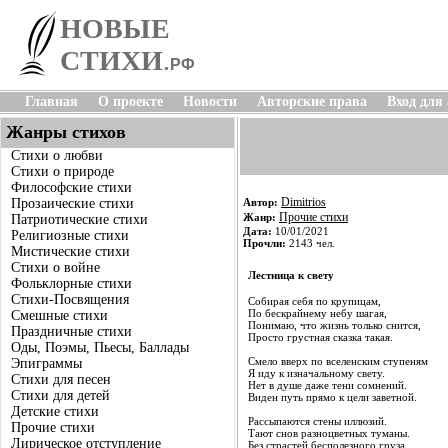
НОВЫЕ
СТИХИ
.
РФ
Главная
О проекте
Новости
Авторские права
Вход для
Жанры стихов
Стихи о любви
Стихи о природе
Философские стихи
Dimitrios
Прозаические стихи
Автор:
Прочие стихи
Жанр:
Патриотические стихи
Дата:
10/01/2021
Религиозные стихи
Прочли:
2143 чел.
Мистические стихи
Стихи о войне
Лестница к свету
Фольклорные стихи
Стихи-Посвящения
Собирая себя по крупицам,
По бескрайнему небу шагая,
Смешные стихи
Понимаю, что жизнь только снится,
Праздничные стихи
Просто грустная сказка такая.
Оды, Поэмы, Пьесы, Баллады
Смело вверх по вселенским ступеням
Эпиграммы
Я иду к изначальному свету.
Стихи для песен
Нет в душе даже тени сомнений.
Стихи для детей
Виден путь прямо к цели заветной.
Детские стихи
Рассыпаются стены иллюзий.
Прочие стихи
Тают снов разноцветных туманы.
Лирическое отступление
Без страстей бесполезного груза