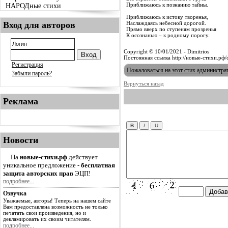
Приближаюсь к познанию тайны.
НАРОДные стихи
Приближаюсь к истоку творенья,
Вход для авторов
Наслаждаясь небесной дорогой.
Прямо вверх по ступеням прозренья
К осознанью – к родному порогу.
Copyright © 10/01/2021 - Dimitrios
Постоянная ссылка http://новые-стихи.рф
Регистрация
Пожаловаться на этот стих администра
Забыли пароль?
Вернуться назад
Реклама
Новости
На
новые-стихи.рф
действует
уникальное предложение -
бесплатная
защита авторских прав
ЭЦП!
подробнее...
Озвучка
Уважаемые, авторы! Теперь на нашем сайте
Вам предоставлена возможность не только
печатать свои произведения, но и
декламировать их своим читателям.
подробнее...