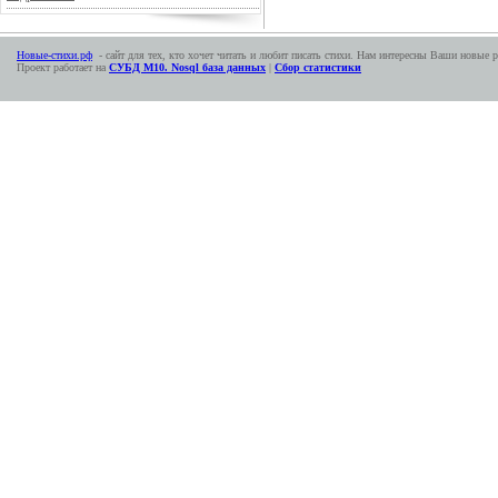
Новые-стихи.рф
- сайт для тех, кто хочет читать и любит писать стихи. Нам интересны Ваши новые р
Проект работает на
СУБД М10. Nosql база данных
|
Сбор статистики