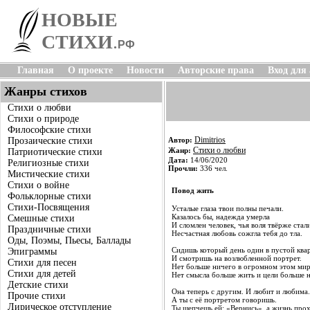
НОВЫЕ
СТИХИ
.
РФ
Главная
О проекте
Новости
Авторские права
Вход для
Жанры стихов
Стихи о любви
Стихи о природе
Философские стихи
Dimitrios
Прозаические стихи
Автор:
Стихи о любви
Жанр:
Патриотические стихи
Дата:
14/06/2020
Религиозные стихи
Прочли:
336 чел.
Мистические стихи
Стихи о войне
Повод жить
Фольклорные стихи
Стихи-Посвящения
Усталые глаза твои полны печали.
Казалось бы, надежда умерла
Смешные стихи
И сломлен человек, чья воля твёрже стали
Праздничные стихи
Несчастная любовь сожгла тебя до тла.
Оды, Поэмы, Пьесы, Баллады
Сидишь который день один в пустой ква
Эпиграммы
И смотришь на возлюбленной портрет.
Стихи для песен
Нет больше ничего в огромном этом мир
Стихи для детей
Нет смысла больше жить и цели больше н
Детские стихи
Она теперь с другим. И любит и любима.
Прочие стихи
А ты с её портретом говоришь.
Лирическое отступление
Ты шепчешь ей: «Вернись», а жизнь про