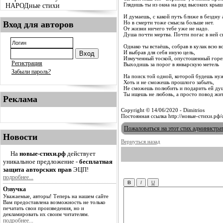
Глядишь ты из окна на ряд высоких крыш
НАРОДные стихи
И думаешь, с какой путь ближе в бездну 
Вход для авторов
Но в смерти тоже смысла больше нет.
От жизни ничего тебе уже не надо.
Душа почти мертва. Почти погас в ней св
Однако ты встаёшь, собрав в кулак всю в
И выбрав для себя иную цель,
Измученный тоской, опустошенный горе
Регистрация
Выходишь за порог в январскую метель
Забыли пароль?
На поиск той одной, которой будешь ну
Хоть и не сможешь прошлого забыть,
Не сможешь полюбить и подарить ей ду
Ты ищешь не любовь, а просто повод жит
Реклама
Copyright © 14/06/2020 - Dimitrios
Постоянная ссылка http://новые-стихи.рф
Пожаловаться на этот стих администра
Новости
Вернуться назад
На
новые-стихи.рф
действует
уникальное предложение -
бесплатная
защита авторских прав
ЭЦП!
подробнее...
Озвучка
Уважаемые, авторы! Теперь на нашем сайте
Вам предоставлена возможность не только
печатать свои произведения, но и
декламировать их своим читателям.
подробнее...