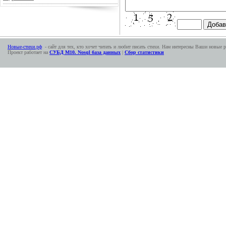
Новые-стихи.рф
- сайт для тех, кто хочет читать и любит писать стихи. Нам интересны Ваши новые р
Проект работает на
СУБД М10. Nosql база данных
|
Сбор статистики