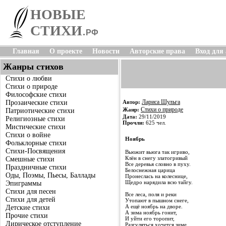
НОВЫЕ
СТИХИ
.
РФ
Главная
О проекте
Новости
Авторские права
Вход для
Жанры стихов
Стихи о любви
Стихи о природе
Философские стихи
Лариса Шульга
Прозаические стихи
Автор:
Стихи о природе
Жанр:
Патриотические стихи
Дата:
29/11/2019
Религиозные стихи
Прочли:
625 чел.
Мистические стихи
Стихи о войне
Ноябрь
Фольклорные стихи
Стихи-Посвящения
Вьюжит вьюга так игриво,
Клён в снегу златогривый
Смешные стихи
Все деревья словно в пуху.
Праздничные стихи
Белоснежная царица
Оды, Поэмы, Пьесы, Баллады
Пронеслась на колеснице,
Щедро нарядила всю тайгу.
Эпиграммы
Стихи для песен
Все леса, поля и реки
Стихи для детей
Утопают в пышном снеге,
А ещё ноябрь на дворе.
Детские стихи
А зима ноябрь гонит,
Прочие стихи
И уйти его торопит,
Лирическое отступление
Разгуляться хочется зиме.