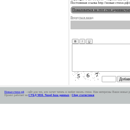
Постоянная ссылка http://новые-стихи.рф
Пожаловаться на этот стих администра
Вернуться назад
Новые-стихи.рф
- сайт для тех, кто хочет читать и любит писать стихи. Нам интересны Ваши новые р
Проект работает на
СУБД М10. Nosql база данных
|
Сбор статистики