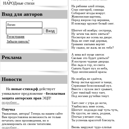
НАРОДные стихи
На рябинке алой птицы,
Стаи снегирей, синицы
Вход для авторов
Собирают ягоды вокруг.
Живописная картина,
Перед взором гор вершина,
И повсюду кружит белый снег.
Шепчет ей ноябрь: сестрица,
Ну зачем так люто злиться?
Регистрация
Посмотри же осень на дворе.
Ведь не спят ещё деревья,
Забыли пароль?
Гривами златыми вертят
Ну скажи, не жаль ли их тебе?
А зима всё пуще злится:
Реклама
Сколько это будет длиться?
Я построю чудные дворцы.
Изо льда и гор, из снега
Сыпать будет пух из неба,
Чудо неописанной красы.
Новости
Но ноябрь не сдаётся,
Ветер листья кружит в танце,
Стряхивая белоснежный пух.
На
новые-стихи.рф
действует
Вместе с пухом лист срывает,
Снег тяжёлый тихо тает,
уникальное предложение -
бесплатная
Под ногами ручейки текут.
защита авторских прав
ЭЦП!
подробнее...
Тает снег с утра до ночи,
Улыбнулась зиме осень,
Озвучка
Шепчет: подожди ещё чуть-чуть,
Не грусти, не злись, родная,
Уважаемые, авторы! Теперь на нашем сайте
Птичьи улетают стаи,
Вам предоставлена возможность не только
Ты успеешь красотой блеснуть.
печатать свои произведения, но и
декламировать их своим читателям.
Вновь закружат чудо-хлопья
подробнее...