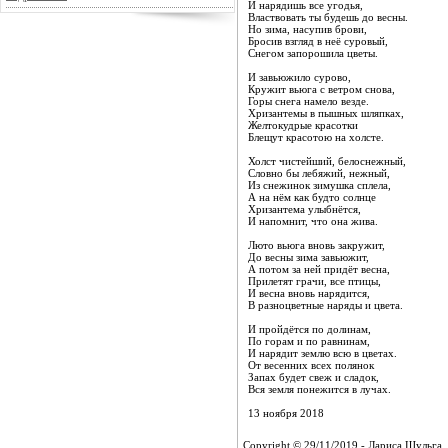
И нарядишь все угодья,
Властвовать ты будешь до весны.
Но зима, насупив брови,
Бросив взгляд в неё суровый,
Снегом запорошила цветы.
И завьюжило сурово,
Кружит вьюга с ветром снова,
Горы снега намело везде.
Хризантемы в пышных шляпках,
Желтокудрые красотки
Блещут красотою на холсте.
Холст чистейший, белоснежный,
Словно бы лебяжий, нежный,
Из снежинок зимушка сплела,
А на нём как будто солнце
Хризантема улыбнётся,
И напомнит, что она жива.
Люто вьюга вновь закружит,
До весны зима завьюжит,
А потом за ней придёт весна,
Прилетят грачи, все птицы,
И весна вновь нарядится,
В разноцветные наряды и цвета.
И пройдётся по долинам,
По горам и по равнинам,
И нарядит землю всю в цветах.
От весенних всех полянок
Запах будет свеж и сладок,
Вся земля понежится в лучах.
13 ноября 2018
Copyright © 29/11/2019 - Лариса Шульга