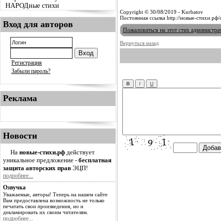
НАРОДные стихи
Copyright © 30/08/2019 - Kurbatov
Постоянная ссылка http://новые-стихи.рф
Вход для авторов
Пожаловаться на этот стих администра
Вернуться назад
Регистрация
Забыли пароль?
Реклама
Новости
На
новые-стихи.рф
действует
уникальное предложение -
бесплатная
защита авторских прав
ЭЦП!
подробнее...
Озвучка
Уважаемые, авторы! Теперь на нашем сайте
Вам предоставлена возможность не только
печатать свои произведения, но и
декламировать их своим читателям.
подробнее...