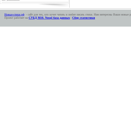
Новые-стихи.рф
- сайт для тех, кто хочет читать и любит писать стихи. Нам интересны Ваши новые р
Проект работает на
СУБД М10. Nosql база данных
|
Сбор статистики