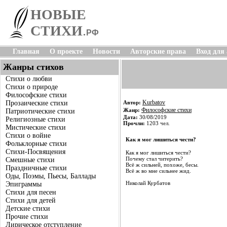
НОВЫЕ
СТИХИ
.
РФ
Главная
О проекте
Новости
Авторские права
Вход для
Жанры стихов
Стихи о любви
Стихи о природе
Философские стихи
Kurbatov
Прозаические стихи
Автор:
Философские стихи
Жанр:
Патриотические стихи
Дата:
30/08/2019
Религиозные стихи
Прочли:
1203 чел.
Мистические стихи
Стихи о войне
Как я мог лишиться чести?
Фольклорные стихи
Стихи-Посвящения
Как я мог лишиться чести?
Почему стал читерить?
Смешные стихи
Всё ж сильней, похоже, бесы.
Праздничные стихи
Всё ж во мне сильнее жид.
Оды, Поэмы, Пьесы, Баллады
Николай Курбатов
Эпиграммы
Стихи для песен
Стихи для детей
Детские стихи
Прочие стихи
Лирическое отступление